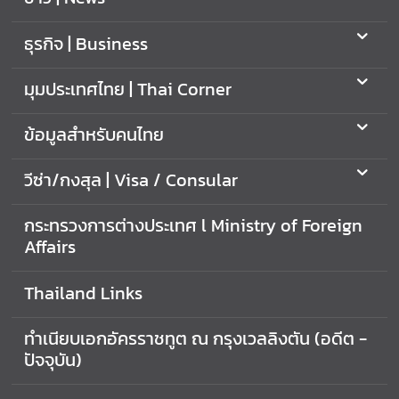
f
f
ธุรกิจ | Business
a
i
มุมประเทศไทย | Thai Corner
r
s
ข้อมูลสำหรับคนไทย
วีซ่า/กงสุล | Visa / Consular
มุ
ม
กระทรวงการต่างประเทศ l Ministry of Foreign
ป
Affairs
ร
ะ
เ
Thailand Links
ท
ศ
ทำเนียบเอกอัครราชทูต ณ กรุงเวลลิงตัน (อดีต -
ไ
ปัจจุบัน)
ท
ย