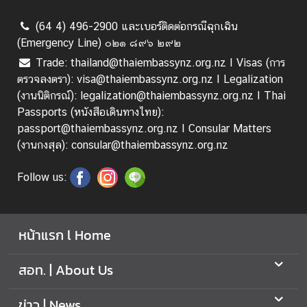
ก
ง
(64 4) 496-2900 และเบอร์ติดต่อกรณีฉุกเฉิน
สุ
(Emergency Line) ๐๒๑ ๘๙๖ ๒๙๒
ล
Trade: thailand@thaiembassynz.org.nz I Visas (การ
|
ตรวจลงตรา): visa@thaiembassynz.org.nz I Legalization
V
(งานนิติกรณ์): legalization@thaiembassynz.org.nz I Thai
i
Passports (หนังสือเดินทางไทย):
s
passport@thaiembassynz.org.nz I Consular Matters
a
(งานกงสุล): consular@thaiembassynz.org.nz
/
C
Follow us:
o
n
s
หน้าแรก l Home
u
l
สอท. | About Us
a
r
ข่าว | News
A