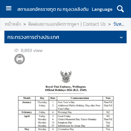
สถานเอกอัครราชทูต ณ กรุงเวลลิงตัน
Language
ห
หน้าหลัก
ติดต่อสถานเอกอัครราชทูตฯ | Contact Us
วันหยุดสถานเอกอัครราชทูตฯ | Embassy Holidays
น้
า
กระทรวงการต่างประเทศ
แ
ร
8,893
view
ก
|
H
o
m
e
ส
อ
ท
.
|