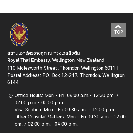
ธุ
ร
กิ
จ
TOP
|
B
u
สถานเอกอัครราชทูต ณ กรุงเวลลิงตัน
s
Royal Thai Embassy, Wellington, New Zealand
i
n
110 Molesworth Street ,Thorndon Wellington 6011 I
e
Postal Address: PO. Box 12-247, Thorndon, Wellington
s
6144
s
Office Hours: Mon - Fri 09:00 a.m.- 12:30 pm. /
02:00 p.m.- 05:00 p.m.
วี
Visa Section: Mon - Fri 09:30 a.m. - 12:00 p.m.
ซ่
Other Consular Matters: Mon - Fri 09:30 a.m.- 12:00
า
pm. / 02:00 p.m.- 04:00 p.m.
/