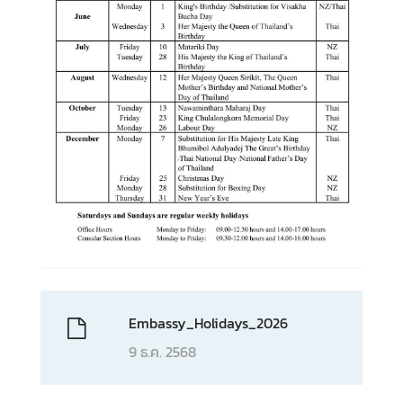
A
b
o
u
t
U
s
ข่
า
ว
|
N
e
Embassy_Holidays_2026
w
9 ธ.ค. 2568
s