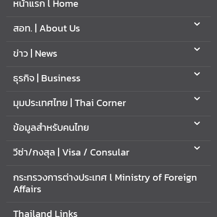
หน้าแรก l Home
f
f
สอท. | About Us
a
i
ข่าว | News
r
s
ธุรกิจ | Business
มุ
มุมประเทศไทย | Thai Corner
ม
ป
ข้อมูลสำหรับคนไทย
ร
ะ
วีซ่า/กงสุล | Visa / Consular
เ
ท
กระทรวงการต่างประเทศ l Ministry of Foreign
ศ
Affairs
ไ
ท
Thailand Links
ย