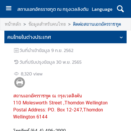
สถานเอกอัครราชทูต ณ กรุงเวลลิงตัน
Language
ห
หน้าหลัก
ข้อมูลสำหรับคนไทย
ติดต่อสถานเอกอัครราชทูต
น้
า
คนไทยในต่างประเทศ
แ
ร
วันที่นำเข้าข้อมูล
9 ก.ย. 2562
ก
|
วันที่ปรับปรุงข้อมูล
30 พ.ย. 2565
H
8,320
view
o
m
e
สถานเอกอัครราชทูต ณ กรุงเวลลิงตัน
ส
110 Molesworth Street ,Thorndon Wellington
อ
Postal Address: PO. Box 12-247,Thorndon
ท
Wellington 6144
.
|
โทรศัพท์ (64 4) 496-2900