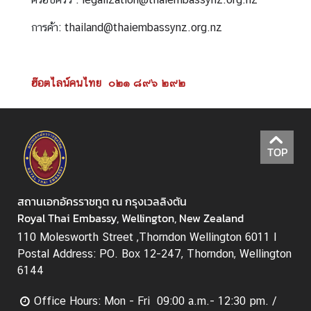
ธุ
ร
การค้า:
thailand@thaiembassynz.org.nz
กิ
จ
|
ฮ๊อตไลน์คนไทย ๐๒๑ ๘๙๖ ๒๙๒
B
u
s
i
TOP
n
e
s
สถานเอกอัครราชทูต ณ กรุงเวลลิงตัน
s
Royal Thai Embassy, Wellington, New Zealand
110 Molesworth Street ,Thorndon Wellington 6011 I
วี
Postal Address: PO. Box 12-247, Thorndon, Wellington
ซ่
6144
า
/
Office Hours: Mon - Fri 09:00 a.m.- 12:30 pm. /