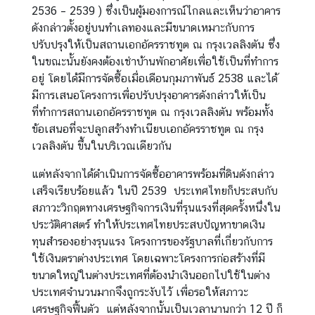
ก
2536 – 2539 ) ซึ่งเป็นผู้มองการณ์ไกลและเห็นว่าอาคาร
ง
ดังกล่าวตั้งอยู่บนทำเลทองและมีขนาดเหมาะกับการ
สุ
ปรับปรุงให้เป็นสถานเอกอัครราชทูต ณ กรุงเวลลิงตัน ซึ่ง
ล
ในขณะนั้นยังคงต้องเช่าบ้านพักอาศัยเพื่อใช้เป็นที่ทำการ
|
อยู่ โดยได้มีการจัดซื้อเมื่อเดือนกุมภาพันธ์ 2538 และได้
V
มีการเสนอโครงการเพื่อปรับปรุงอาคารดังกล่าวให้เป็น
i
ที่ทำการสถานเอกอัครราชทูต ณ กรุงเวลลิงตัน พร้อมทั้ง
s
ข้อเสนอที่จะปลูกสร้างทำเนียบเอกอัครราชทูต ณ กรุง
a
เวลลิงตัน ขึ้นในบริเวณเดียวกัน
/
แต่หลังจากได้ดำเนินการจัดซื้ออาคารพร้อมที่ดินดังกล่าว
C
เสร็จเรียบร้อยแล้ว ในปี 2539 ประเทศไทยก็ประสบกับ
o
สภาวะวิกฤตทางเศรษฐกิจการเงินที่รุนแรงที่สุดครั้งหนึ่งใน
n
ประวัติศาสตร์ ทำให้ประเทศไทยประสบปัญหาขาดเงิน
s
ทุนสำรองอย่างรุนแรง โครงการของรัฐบาลที่เกี่ยวกับการ
u
ใช้เงินตราต่างประเทศ โดยเฉพาะโครงการก่อสร้างที่มี
l
ขนาดใหญ่ในต่างประเทศที่ต้องนำเงินออกไปใช้ในต่าง
a
ประเทศจำนวนมากจึงถูกระงับไว้ เพื่อรอให้สภาวะ
r
เศรษฐกิจฟื้นตัว แต่หลังจากนั้นเป็นเวลานานกว่า 12 ปี ก็
A