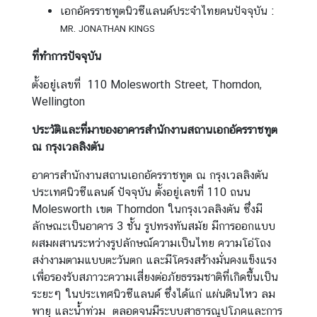
เอกอัครราชทูตนิวซีแลนด์ประจำไทยคนปัจจุบัน :
A
b
MR. JONATHAN KINGS
o
ที่ทำการปัจจุบัน
u
t
ตั้งอยู่เลขที่ 110 Molesworth Street, Thorndon,
U
Wellington
s
ประวัติและที่มาของอาคารสำนักงานสถานเอกอัครราชทูต
ณ กรุงเวลลิงตัน
ข่
อาคารสำนักงานสถานเอกอัครราชทูต ณ กรุงเวลลิงตัน
า
ประเทศนิวซีแลนด์ ปัจจุบัน ตั้งอยู่เลขที่ 110 ถนน
ว
Molesworth เขต Thorndon ในกรุงเวลลิงตัน ซึ่งมี
|
ลักษณะเป็นอาคาร 3 ชั้น รูปทรงทันสมัย มีการออกแบบ
N
ผสมผสานระหว่างรูปลักษณ์ความเป็นไทย ความโอ่โถง
e
สง่างามตามแบบตะวันตก และมีโครงสร้างมั่นคงแข็งแรง
w
เพื่อรองรับสภาวะความเสี่ยงต่อภัยธรรมชาติที่เกิดขึ้นเป็น
s
ระยะๆ ในประเทศนิวซีแลนด์ ซึ่งได้แก่ แผ่นดินไหว ลม
พายุ และน้ำท่วม ตลอดจนมีระบบสาธารณูปโภคและการ