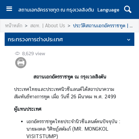
สถานเอกอัครราชทูต ณ กรุงเวลลิงตัน
Language
ห
หน้าหลัก
สอท. | About Us
ประวัติสถานเอกอัครราชทูต | History of Royal Thai Embassy
น้
า
กระทรวงการต่างประเทศ
แ
ร
8,629
view
ก
|
H
สถานเอกอัครราชทูต
ณ กรุงเวลลิงตัน
o
m
ประเทศไทยและประเทศนิวซีแลนด์ได้สถาปนาความ
e
สัมพันธ์ทางการทูต เมื่อ วันที่ 26 มีนาคม พ.ศ. 2499
ส
ผู้แทนประเทศ
อ
เอกอัครราชทูตไทยประจำนิวซีแลนด์คนปัจจุบัน :
ท
นายมงคล วิศิษฏ์สตัมภ์ (MR. MONGKOL
.
VISITSTUMP)
|