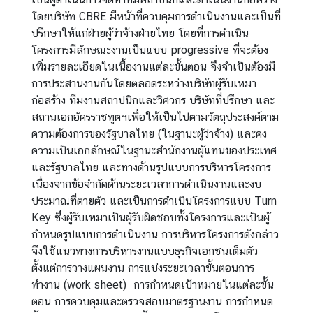
t
โดยบริษัท CBRE มีหน้าที่ควบคุมการดำเนินงานและเป็นที่
a
ปรึกษาให้แก่ฝ่ายผู้ว่าจ้างฝ่ายไทย โดยที่การดำเนิน
c
โครงการมีลักษณะงานเป็นแบบ progressive ที่จะต้อง
t
เพิ่มรายละเอียดในเนื้องานแต่ละขั้นตอน จึงจำเป็นต้องมี
U
การประสานงานกันโดยตลอดระหว่างบริษัทผู้รับเหมา
s
ก่อสร้าง ทีมงานสถาปนิกและวิศวกร บริษัทที่ปรึกษา และ
สถานเอกอัครราชทูตฯ
เพื่อให้เป็นไปตามวัตถุประสงค์ตาม
ข้
ความต้องการของรัฐบาลไทย
(ในฐานะผู้ว่าจ้าง) และคง
อ
ความเป็นเอกลักษณ์ในฐานะสำนักงานผู้แทนของประเทศ
มู
และรัฐบาลไทย และทางด้านรูปแบบการบริหารโครงการ
ล
เนื่องจากข้อจำกัดด้านระยะเวลาการดำเนินงานและงบ
สำ
ประมาณที่ตายตัว และเป็นการดำเนินโครงการแบบ Turn
ห
Key ซึ่งผู้รับเหมาเป็นผู้รับผิดชอบทั้งโครงการและเป็นผู้
รั
กำหนดรูปแบบการดำเนินงาน การบริหารโครงการดังกล่าว
บ
จึงใช้แนวทางการบริหารงานแบบธุรกิจเอกชนเต็มตัว
ค
ตั้งแต่การวางแผนงาน การแบ่งระยะเวลาขั้นตอนการ
น
ทำงาน (work sheet) การกำหนดเป้าหมายในแต่ละขั้น
ไ
ตอน การควบคุมและตรวจสอบมาตรฐานงาน การกำหนด