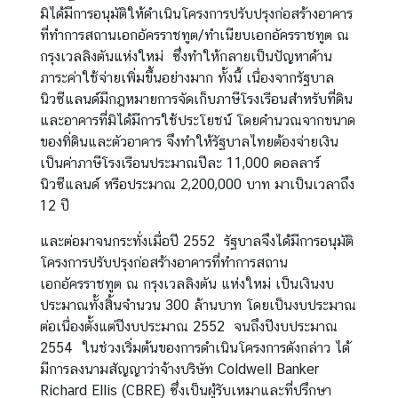
มิได้มีการอนุมัติให้ดำเนินโครงการปรับปรุงก่อสร้างอาคาร
f
ที่ทำการสถานเอกอัครราชทูต
/
ทำเนียบเอกอัครราชทูต ณ
f
กรุงเวลลิงตันแห่งใหม่
ซึ่งทำให้กลายเป็นปัญหาด้าน
a
ภาระค่าใช้จ่ายเพิ่มขึ้นอย่างมาก ทั้งนี้ เนื่องจากรัฐบาล
i
นิวซีแลนด์มีกฎหมายการจัดเก็บภาษีโรงเรือนสำหรับที่ดิน
r
และอาคารที่มิได้มีการใช้ประโยชน์ โดยคำนวณจากขนาด
s
ของทิ่ดินและตัวอาคาร จึงทำให้รัฐบาลไทยต้องจ่ายเงิน
เป็นค่าภาษีโรงเรือนประมาณปีละ 11,000 ดอลลาร์
มุ
นิวซีแลนด์ หรือประมาณ 2,200,000 บาท มาเป็นเวลาถึง
ม
12 ปี
ป
และต่อมาจนกระทั่งเมื่อปี 2552 รัฐบาลจึงได้มีการอนุมัติ
ร
โครงการปรับปรุงก่อสร้างอาคารที่ทำการสถาน
ะ
เอกอัครราชทูต ณ กรุงเวลลิงตัน แห่งใหม่ เป็นเงินงบ
เ
ประมาณทั้งสิ้นจำนวน 300 ล้านบาท โดยเป็นงบประมาณ
ท
ต่อเนื่องตั้งแต่ปีงบประมาณ 2552 จนถึงปีงบประมาณ
ศ
2554 ในช่วงเริ่มต้นของการดำเนินโครงการดังกล่าว ได้
ไ
มีการลงนามสัญญาว่าจ้างบริษัท Coldwell Banker
ท
Richard Ellis (CBRE) ซึ่งเป็นผู้รับเหมาและที่ปรึกษา
ย