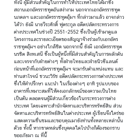
ทั้งนี้ ผู้มีส่วนสำคัญในการทำให้ประเทศไทยได้มาซึ่ง
สถานเอกอัครราชทูตอันสง่างาม นอกจากเอกอัครราชทูต
นภดลฯ และเอกอัครราชทูตอุ้มฯ ที่กล่าวมาแล้ว อาจกล่าว
ได้ว่า ยังมี นายวีระศักดิ์ ฟูตระกูล อดีตปลัดกระทรวงการ
ต่างประเทศในช่วงปี 2551-2552 ซึ่งเป็นผู้เข้ามาดูแล
โครงการและรายละเอียดของสัญญาจ้างร่วมกับเอกอัคร
ราชทูตอุ้มฯ อย่างใกล้ชิด นอกจากนี้ ยังมี เอกอัครราชทูต
นรชิต สิงหเสนี ซึ่งเป็นผู้หนึ่งที่มีส่วนสำคัญในการผลักดัน
และเจรจากับฝ่ายต่างๆ ทั้งฝ่ายไทยและฝ่ายนิวซีแลนด์
ก่อนหน้าที่เอกอัครราชทูตอุ้มฯ จะมารับตำแหน่งแทน และ
ท่านสาโรจน์ ชวนะวิรัช อดีตปลัดกระทรวงการต่างประเทศ
ซึ่งให้คำปรึกษา แนะนำ ในเรื่องต่างๆ อาทิ รูปแบบของ
อาคารที่เหมาะสมที่ให้คงเอกลักษณ์ของความเป็นไทย
เป็นต้น ตลอดจนผู้มีส่วนเกี่ยวข้องในกระทรวงการต่าง
ประเทศ โดยเฉพาะสำนักจัดหาและบริหารทรัพย์สิน ส่วน
จัดหาและบริหารทรัพย์สินในต่างประเทศ ผู้เขียนจึงใคร่ขอ
แสดงความชื่นชมและขอบคุณมายังท่านทั้งหลายเหล่านั้น
ด้วย ทั้งนี้ หากขาดหล่นซึ่งบุคคลใดไปบ้างก็ต้องขอกราบ
ขออภัยมา ณ ที่นี้