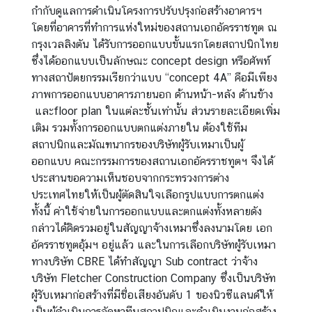
กำกับดูแลการดำเนินโครงการปรับปรุงก่อสร้างอาคารฯ
า
โดยที่อาคารที่ทำการแห่งใหม่ของสถานเอกอัครราชทูต ณ
น
กรุงเวลลิงตัน ได้รับการออกแบบขั้นแรกโดยสถาปนิกไทย
เ
ซึ่งได้ออกแบบเป็นลักษณะ concept design หรือศัพท์
อ
ทางสถาปัตยกรรมเรียกว่าแบบ “concept 4A” คือมีเพียง
ก
ภาพการออกแบบอาคารภายนอก ด้านหน้า
-
หลัง ด้านข้าง
อั
และ
floor plan ในแต่ละชั้นเท่านั้น ส่วนรายละเอียดเพิ่ม
ค
เติม รวมทั้งการออกแบบตกแต่งภายใน ต้องใช้ทีม
ร
สถาปนิกและมัณฑนากรของบริษัทผู้รับเหมาเป็นผู้
ร
ออกแบบ คณะกรรมการของสถานเอกอัครราชทูตฯ จึงได้
า
ประสานขอความเห็นชอบจากกระทรวงการต่าง
ช
ประเทศไทยให้เป็นผู้ตัดสินใจเลือกรูปแบบการตกแต่ง
ทู
ทั้งนี้ ค่าใช้จ่ายในการออกแบบและตกแต่งทั้งหลายดัง
ต
กล่าวได้คิดรวมอยู่ในสัญญาจ้างเหมาซึ่งลงนามโดย เอก
ฯ
อัครราชทูตอุ้มฯ อยู่แล้ว และในการเลือกบริษัทผู้รับเหมา
|
ทางบริษัท CBRE ได้ทำสัญญา Sub contract ว่าจ้าง
C
บริษัท Fletcher Construction Company ซึ่งเป็นบริษัท
o
ผู้รับเหมาก่อสร้างที่มีชื่อเสียงอันดับ 1 ของนิวซีแลนด์ให้
n
เป็นผู้ดำเนินการจัดหาทีมสถาปนิกและดำเนินงานก่อสร้าง