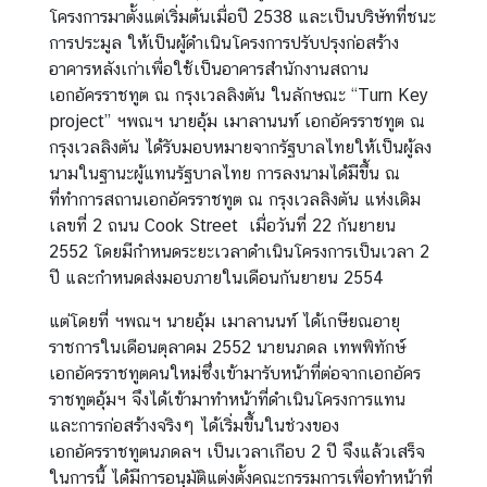
โครงการมาตั้งแต่เริ่มต้นเมื่อปี 2538 และเป็นบริษัทที่ชนะ
|
การประมูล ให้เป็นผู้ดำเนินโครงการปรับปรุงก่อสร้าง
T
อาคารหลังเก่าเพื่อใช้เป็นอาคารสำนักงานสถาน
h
เอกอัครราชทูต ณ กรุงเวลลิงตัน ในลักษณะ “Turn Key
a
project” ฯพณฯ นายอุ้ม เมาลานนท์ เอกอัครราชทูต ณ
i
กรุงเวลลิงตัน ได้รับมอบหมายจากรัฐบาลไทยให้เป็นผู้ลง
C
นามในฐานะผู้แทนรัฐบาลไทย การลงนามได้มีขึ้น ณ
o
ที่ทำการสถานเอกอัครราชทูต ณ กรุงเวลลิงตัน แห่งเดิม
r
เลขที่ 2 ถนน Cook Street เมื่อวันที่ 22 กันยายน
n
2552 โดยมีกำหนดระยะเวลาดำเนินโครงการเป็นเวลา 2
e
ปี และกำหนดส่งมอบภายในเดือนกันยายน 2554
r
แต่โดยที่ ฯพณฯ นายอุ้ม เมาลานนท์ ได้เกษียณอายุ
ราชการในเดือนตุลาคม 2552 นายนภดล เทพพิทักษ์
ติ
เอกอัครราชทูตคนใหม่ซึ่งเข้ามารับหน้าที่ต่อจากเอกอัคร
ด
ราชทูตอุ้มฯ จึงได้เข้ามาทำหน้าที่ดำเนินโครงการแทน
ต่
และการก่อสร้างจริงๆ ได้เริ่มขึ้นในช่วงของ
อ
เอกอัครราชทูตนภดลฯ เป็นเวลาเกือบ 2 ปี จึงแล้วเสร็จ
ส
ในการนี้ ได้มีการอนุมัติแต่งตั้งคณะกรรมการเพื่อทำหน้าที่
ถ