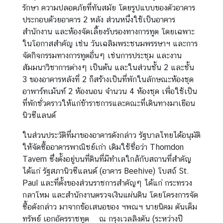
ธุ
รักษา ความปลอดภัยที่ทันสมัย โดยรูปแบบของตัวอาคาร
ร
ประกอบด้วยอาคาร 2 หลัง ส่วนหนึ่งใช้เป็นอาคาร
กิ
สำนักงาน และห้องจัดเลี้ยงรับรองทางการทูต โดยเฉพาะ
จ
ในโอกาสสำคัญ เช่น วันเฉลิมพระชนมพรรษาฯ และการ
|
จัดกิจกรรมทางการทูตอื่นๆ เช่นการประชุม และงาน
B
สัมมนาวิชาการต่างๆ เป็นต้น และในส่วนชั้น 2 และชั้น
u
3 ของอาคารหลังที่ 2 ก็สร้างเป็นที่พักในลักษณะห้องชุด
s
อาพาร์ทเม้นท์ 2 ห้องนอน จำนวน 4 ห้องชุด เพื่อใช้เป็น
i
ที่พักชั่วคราวให้แก่ข้าราชการและคณะที่เดินทางมาเยือน
n
นิวซีแลนด์
e
ในส่วนประวัติที่มาของอาคารดังกล่าว รัฐบาลไทยได้อนุมัติ
s
ให้จัดซื้ออาคารพาณิชย์เก่า เดิมใช้ชื่อว่า Thorndon
s
Tavern ซึ่งตั้งอยู่บนที่ดินที่มีทำเลใกล้กับสถานที่สำคัญ
ได้แก่ รัฐสภานิวซีแลนด์ (อาคาร Beehive) โบสถ์ St.
วี
Paul และที่ตั้งของส่วนราชการสำคัญๆ ได้แก่ กระทรวง
ซ่
กลาโหม และสำนักงานตรวจเงินแผ่นดิน โดยโครงการจัด
า
ซื้อดังกล่าว มาจากข้อเสนอของ ฯพณฯ นายนิคม ตันเต็ม
/
ทรัพย์ เอกอัครราชทูต ณ กรุงเวลลิงตัน (ระหว่างปี