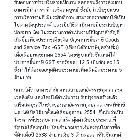
ท
ขั้นตอนการชำระเงินตามเนื้องาน ตลอดจนถึงการส่งมอบ
ย
อาคารที่ทำการฯ ที่ เสร็จสมบูรณ์ ซึ่งนับว่าเป็นรูปแบบ
การบริหารงานที่ มีประสิทธิภาพ สามารถตรวจสอบให้เป็น
ไปตามวัตถุประสงค์ และเป็นวิธีดำเนินงานที่ประสบปัญหา
น้อยมาก โดยในระหว่างการดำเนินงานมีปัญหาสำคัญที่
เกิดขึ้นเพียงประการเดียวคือ ปัญหาการขึ้นภาษี Goods
and Service Tax –GST (เทียบได้กับภาษีมูลค่าเพิ่ม)
เมื่อ
เดือนพ
ฤษภาคม 2554 โดยรัฐบาลนิวซีแลนด์ได้
ประกาศขึ้นภาษี GST จากร้อยละ 12.5 เป็นร้อยละ 15
ซึ่งทำให้ต้องขออนุมัติงบประมาณเพิ่มเติมอีกประมาณ 5
ล้านบาท
กล่าวได้ว่า อาคารสำนักงานสถานเอกอัครราชทูต ณ กรุง
เวลลิงตัน แห่งใหม่ได้ดำเนินการปรับปรุงก่อสร้างแล้ว
เสร็จสมบูรณ์ในช่วงของเอกอัครราชทูตนภดล เทพพิทักษ์
และได้เปิดใช้มาตั้งแต่เดือนตุลาคม 2554 ซึ่งนับว่าเป็น
โครงการที่ประสบความสำเร็จ คุ้มค่าเงินงบประมาณที่
รัฐบาลได้ลงทุนไป โดยคำนวณจากเงินลงทุนในการซื้อ
ที่ดินเมื่อปี 2538 จำนวนเงิน 3 ล้านดอลล่าร์นิวซีแลนด์