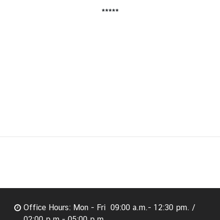
*****
Office Hours: Mon - Fri 09:00 a.m.- 12:30 pm. /
02:00 p.m.- 05:00 p.m.