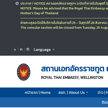
ประกาศ / NOTICE
สถานเอกอัครราชทูตฯ จะปิดทำการในวันพุธที่ 
NOTICE: Please be advised that the Royal Thai Embassy wi
Mother's Day of Thailand.
ห
---------------------------------------------------
น้
ฝ่ายกงสุลจะปิดให้บริการ
ในวันอังคารที่ 25 - วันศุกร์ที่ 28 สิงหาค
า
The consular section will be closed
from Tuesday, 25 Augu
แ
ร
ก
ก
ก
Language
ก
|
H
o
สถานเอกอัครราชทูต 
m
e
ROYAL THAI EMBASSY, WELLINGTON
ส
อ
หน้าแรก | Home
สอท. | About Us
ข่าว |
ท
.
ติด
|