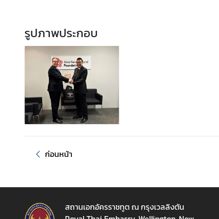
ธุ
ร
กิ
รูปภาพประกอบ
จ
|
B
u
s
i
n
e
s
s
ก่อนหน้า
วี
ซ่
า
สถานเอกอัครราชทูต ณ กรุงเวลลิงตัน
/
Royal Thai Embassy, Wellington, New