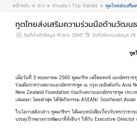
A
หน้าหลัก
ข่าว
ข่าวเด่น l Top Stories
ทูตไทยส่งเสริม
b
o
ทูตไทยส่งเสริมความร่วมมือด้านวัฒ
u
วันที่นำเข้าข้อมูล
18 พ.ค. 2560
วันที่ปรับปรุงข้อมูล
29 
t
U
s
ทูต
ข่
า
เมื่อวันที่ 3 พฤษภาคม 2560 ทูตมาริษ เสงี่ยมพงษ์ เอกอัครรา
ว
ร่วมมือระหว่างสถานเอกอัครราชทูต ณ กรุงเวลลิงตันกับ Asia 
|
New Zealand Foundation ร่วมกับสถานเอกอัครราชทูต ประเทศสม
N
เสมอมา โดยล่าสุด ได้จัดกิจกรรม ASEAN/ Southeast Asian N
e
ในโอกาสดังกล่าว ทูตมาริษฯ ได้มอบหนังสือเกี่ยวกับพระรา
w
บรรลุเป้าหมายการพัฒนาที่ยั่งยืนฯ ให้กับ Executive Directo
s