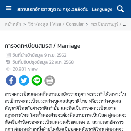
สถานเอกอัครราชทูต ณ กรุงเวลลิงตัน
Language
ห
หน้าหลัก
วีซ่า/กงสุล | Visa / Consular
ทะเบียนราษฏร์ / Registration
น้
า
แ
การจดทะเบียนสมรส / Marriage
ร
วันที่นำเข้าข้อมูล
ก
9 ก.ย. 2562
วันที่ปรับปรุงข้อมูล
|
22 ส.ค. 2568
H
20,981
view
o
m
e
การจดทะเบียนสมรสที่สถานเอกอัครราชทูตฯ จะกระทำได้เฉพาะใน
กรณีการจดทะเบียนระหว่างบุคคลสัญชาติไทย หรือระหว่างบุคคล
ส
สัญชาติไทยกับต่างชาติเท่านั้น และถือเป็นการจดทะเบียนตาม
อ
กฎหมายไทย โดยทั้งสองฝ่ายจะต้องมีสถานภาพเป็นโสด คู่สมรสจะ
ท
ต้องยื่นคำร้องขอจดทะเบียนสมรสด้วยตนเอง ณ สถานเอกอัครราช
.
ทูตฯ คู่สมรสฝ่ายหนึ่งฝ่ายใดต้องเป็นบุคคลสัญชาติไทย คู่สมรสจะ
|