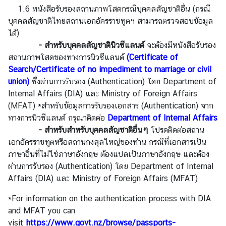
ธุ
1.6 หนังสือรับรองสถานภาพโสดกรณีบุคคลสัญชาติอื่น (กรณี
ร
บุคคลสัญชาติไทยสถานเอกอัครราชทูตฯ สามารถตรวจสอบข้อมูล
กิ
ได้)
จ
-
สำหรับ
บุคคลสัญชาตินิวซีแลนด์
จะต้องมีหนังสือรับรอง
|
สถานภาพโสดของทางการนิวซีแลนด์
(Certificate of
B
Search/Certificate of no impediment to marriage or civil
u
union)
ซึ่งผ่านการรับรอง (Authentication) โดย Department of
s
Internal Affairs (DIA) และ Ministry of Foreign Affairs
i
(MFAT) *สำหรับข้อมูลการรับรองเอกสาร (Authentication) จาก
n
ทางการนิวซีแลนด์ กรุณาติดต่อ
Department of Internal Affairs
e
-
สำหรับสำหรับบุคคลสัญชาติอื่นๆ
โปรดติดต่อสถาน
s
เอกอัครราชทูตหรือสถานกงสุลใหญ่ของท่าน กรณีที่เอกสารเป็น
s
ภาษาอื่นที่ไม่ใช่ภาษาอังกฤษ ต้องแปลเป็นภาษาอังกฤษ และต้อง
ผ่านการรับรอง (Authentication) โดย Department of Internal
Affairs (DIA) และ Ministry of Foreign Affairs (MFAT)
วี
ซ่
*For information on the authentication process with DIA
า
and MFAT you can
/
visit
https://www.govt.nz/browse/passports-