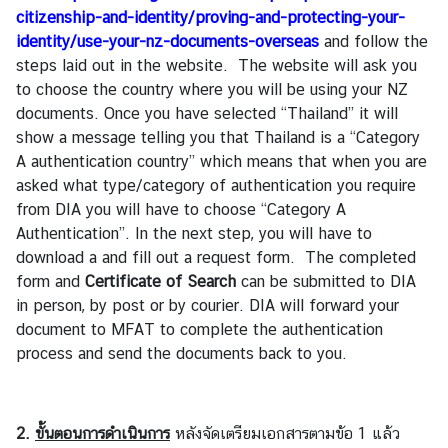
ก
citizenship-and-identity/proving-and-protecting-your-
ง
identity/use-your-nz-documents-overseas
and follow the
สุ
steps laid out in the website. The website will ask you
ล
to choose the country where you will be using your NZ
|
documents. Once you have selected “Thailand” it will
V
show a message telling you that Thailand is a “Category
i
A authentication country” which means that when you are
s
asked what type/category of authentication you require
a
from DIA you will have to choose “Category A
/
Authentication”. In the next step, you will have to
C
download a and fill out a request form. The completed
o
form and
Certificate of Search
can be submitted to DIA
n
in person, by post or by courier. DIA will forward your
s
document to MFAT to complete the authentication
u
process and send the documents back to you.
l
a
r
2.
ขั้นตอนการดำเนินการ
หลังจัดเตรียมเอกสารตามข้อ 1 แล้ว
A