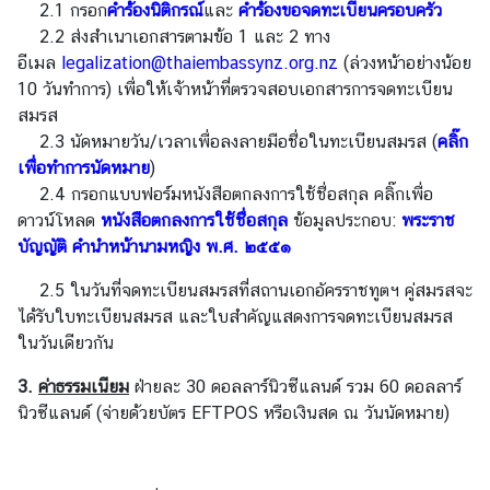
2.1 กรอก
คำร้องนิติกรณ์
และ
คำร้องขอจดทะเบียนครอบครัว
f
2.2 ส่งสำเนาเอกสารตามข้อ 1 และ 2 ทาง
f
อีเมล
legalization@thaiembassynz.org.nz
(ล่วงหน้าอย่างน้อย
a
10 วันทำการ) เพื่อให้เจ้าหน้าที่ตรวจสอบเอกสารการจดทะเบียน
i
สมรส
r
2.3 นัดหมายวัน/เวลาเพื่อลงลายมือชื่อในทะเบียนสมรส (
คลิ๊ก
s
เพื่อทำการนัดหมาย
)
2.4 กรอกแบบฟอร์มหนังสือตกลงการใช้ชื่อสกุล คลิ๊กเพื่อ
ดาวน์โหลด
มุ
หนังสือตกลงการใช้ชื่อสกุล
ข้อมูลประกอบ:
พระราช
บัญญัติ คำนำหน้านามหญิง พ.ศ. ๒๕๕๑
ม
ป
2.5 ในวันที่จดทะเบียนสมรสที่สถานเอกอัครราชทูตฯ คู่สมรสจะ
ร
ได้รับใบทะเบียนสมรส และใบสำคัญแสดงการจดทะเบียนสมรส
ะ
ในวันเดียวกัน
เ
ท
3.
ค่าธรรมเนียม
ฝ่ายละ 30 ดอลลาร์นิวซีแลนด์ รวม 60 ดอลลาร์
ศ
นิวซีแลนด์ (จ่ายด้วยบัตร EFTPOS หรือเงินสด ณ วันนัดหมาย)
ไ
ท
ย