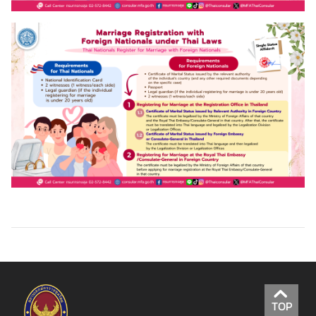
t
a
c
t
U
s
ข้
อ
มู
ล
สำ
ห
รั
บ
ค
น
ไ
TOP