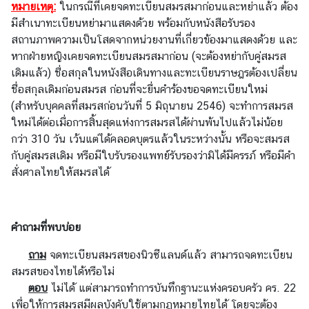
หมายเหตุ
:
ในกรณีที่เคยจดทะเบียนสมรสมาก่อนและหย่าแล้ว ต้อง
|
มีสำเนาทะเบียนหย่ามาแสดงด้วย พร้อมกับหนังสือรับรอง
T
สถานภาพความเป็นโสดจากหน่วยงานที่เกี่ยวข้องมาแสดงด้วย และ
h
หากฝ่ายหญิงเคยจดทะเบียนสมรสมาก่อน (จะต้องหย่ากับคู่สมรส
a
เดิมแล้ว) ชื่อสกุลในหนังสือเดินทางและทะเบียนราษฎรต้องเปลี่ยน
i
ชื่อสกุลเดิมก่อนสมรส ก่อนที่จะยื่นคำร้องขอจดทะเบียนใหม่
C
(สำหรับบุคคลที่สมรสก่อนวันที่ 5 มิถุนายน 2546) จะทำการสมรส
o
ใหม่ได้ต่อเมื่อการสิ้นสุดแห่งการสมรสได้ผ่านพ้นไปแล้วไม่น้อย
r
กว่า 310 วัน เว้นแต่ได้คลอดบุตรแล้วในระหว่างนั้น หรือจะสมรส
n
กับคู่สมรสเดิม หรือมีใบรับรองแพทย์รับรองว่ามิได้มีครรภ์ หรือมีคำ
e
สั่งศาลไทยให้สมรสได้
r
ติ
คำถามที่พบบ่อย
ด
ถาม
ต่
จดทะเบียนสมรสของนิวซีแลนด์แล้ว สามารถจดทะเบียน
สมรสของไทยได้หรือไม่
อ
ตอบ
ส
ไม่ได้ แต่สามารถทำการบันทึกฐานะแห่งครอบครัว คร. 22
เพื่อให้การสมรสมีผลบังคับใช้ตามกฎหมายไทยได้ โดยจะต้อง
ถ