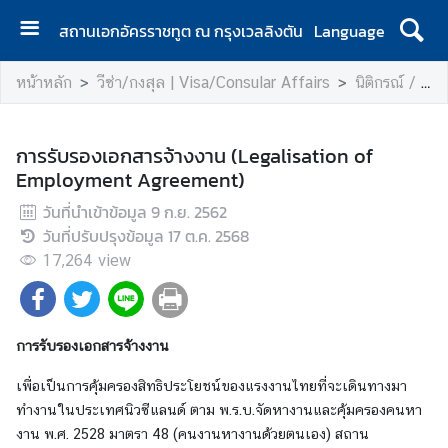
สถานเอกอัครราชทูต ณ กรุงเวลลิงตัน
Language
ห
หน้าหลัก
วีซ่า/กงสุล | Visa/Consular Affairs
นิติกรณ์ / LEGALISATION
น้
า
แ
การรับรองเอกสารจ้างงาน (Legalisation of
ร
Employment Agreement)
ก
วันที่นำเข้าข้อมูล
|
9 ก.ย. 2562
วันที่ปรับปรุงข้อมูล
H
17 ต.ค. 2568
o
17,264
view
m
e
ส
การรับรองเอกสารจ้างงาน
อ
เพื่อเป็นการคุ้มครองสิทธิประโยชน์ของแรงงานไทยที่จะเดินทางมา
ท
ทำงานในประเทศนิวซีแลนด์ ตาม พ.ร.บ.จัดหางานและคุ้มครองคนหา
.
งาน พ.ศ. 2528 มาตรา 48 (คนงานหางานด้วยตนเอง) สถาน
|