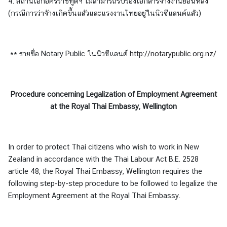
t
4. สถานเอกอัครราชทูตฯ ไม่สามารถรับรองเอกสารจ้างงานย้อนหลัง
a
(กรณีการว่าจ้างเกิดขึ้นแล้วและแรงงานไทยอยู่ในนิวซีแลนด์แล้ว)
c
t
U
** รายชื่อ Notary Public ในนิวซีแลนด์
http://notarypublic.org.nz/
s
ข้
Procedure concerning Legalization of
Employment
Agreement
อ
at the Royal Thai Embassy, Wellington
มู
ล
สำ
In order to protect Thai citizens who wish to work in New
ห
Zealand in accordance with the Thai Labour Act B.E. 2528
รั
article 48, the Royal Thai Embassy, Wellington requires the
บ
following step-by-step procedure to be followed to legalize the
ค
Employment Agreement at the Royal Thai Embassy.
น
ไ