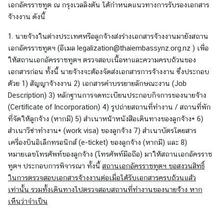
เอกอัครราชทูต ณ กรุงเวลลิงตัน ได้กำหนดแนวทางการรับรองเอกสาร
A
จ้างงาน ดังนี้
b
o
1. นายจ้างในต่างประเทศหรือลูกจ้างส่งร่างเอกสารจ้างงานมายังสถาน
u
เอกอัครราชทูตฯ (อีเมล
legalization@thaiembassynz.org.nz
) เพื่อ
t
ให้สถานเอกอัครราชทูตฯ ตรวจสอบเนื้อหาและความครบถ้วนของ
U
เอกสารก่อน ทั้งนี้ นายจ้างจะต้องจัดส่งเอกสารการจ้างงาน ซึ่งประกอบ
s
ด้วย 1) สัญญาจ้างงาน 2) เอกสารคำบรรยายลักษณะงาน (Job
Description) 3) หลักฐานการจดทะเบียนประกอบกิจการของนายจ้าง
(Certificate of Incorporation) 4) รูปถ่ายสถานที่ทำงาน / สถานที่พัก
ข่
ที่จัดให้ลูกจ้าง (หากมี) 5) สำเนาหน้าหนังสือเดินทางของลูกจ้าง* 6)
า
สำเนาวีซ่าทำงาน* (work visa) ของลูกจ้าง 7) สำเนาบัตรโดยสาร
ว
เครื่องบินอิเล็กทรอนิกส์ (e-ticket) ของลูกจ้าง (หากมี) และ 8)
|
หมายเลขโทรศัพท์ของลูกจ้าง (โทรศัพท์มือถือ) มาให้สถานเอกอัครราช
N
ทูตฯ ประกอบการพิจารณา ทั้งนี้
สถานเอกอัครราชทูตฯ ขอสงวนสิทธิ์
e
ในการตรวจสอบเอกสารจ้างงานต่อเมื่อได้รับเอกสารครบถ้วนแล้ว
w
เท่านั้น รวมทั้งเดินทางไปตรวจสอบสถานที่ทำงานของนายจ่้าง หาก
s
เห็นว่าจำเป็น