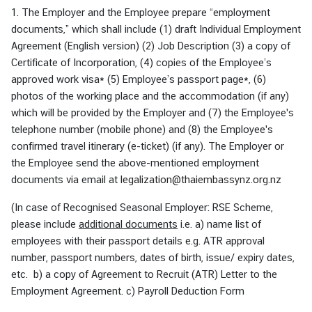
ท
1. The Employer and the Employee prepare “employment
ย
documents,” which shall include (1) draft Individual Employment
Agreement (English version) (2) Job Description (3) a copy of
Certificate of Incorporation, (4) copies of the Employee’s
approved work visa* (5) Employee’s passport page*, (6)
photos of the working place and the accommodation (if any)
which will be provided by the Employer and (7) the Employee's
telephone number (mobile phone) and (8) the Employee's
confirmed travel itinerary (e-ticket) (if any). The Employer or
the Employee send the above-mentioned employment
documents via email at
legalization@thaiembassynz.org.nz
(In case of Recognised Seasonal Employer: RSE Scheme,
please include
additional documents
i.e. a) name list of
employees with their passport details e.g. ATR approval
number, passport numbers, dates of birth, issue/ expiry dates,
etc. b) a copy of Agreement to Recruit (ATR) Letter to the
Employment Agreement. c) Payroll Deduction Form