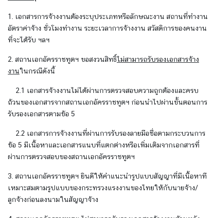
า
1. เอกสารการจ้างงานต้องระบุประเภทหรือลักษณะงาน สถานที่ทำงาน
น
อัตราค่าจ้าง ชั่วโมงทำงาน ระยะเวลาการจ้างงาน สวัสดิการของคนงาน
เ
ที่จะได้รับ ฯลฯ
อ
ก
2. สถานเอกอัครราชทูตฯ ขอสงวนสิทธิ์
ไม่สามารถรับรองเอกสารจ้าง
อั
งาน
ในกรณีดังนี้
ค
ร
2.1 เอกสารจ้างงานไม่ได้ผ่านการตรวจสอบความถูกต้องและครบ
ร
ถ้วนของเอกสารจากสถานเอกอัครราชทูตฯ ก่อนนำไปผ่านขั้นตอนการ
า
รับรองเอกสารตามข้อ 5
ช
2.2 เอกสารการจ้างงานที่ผ่านการรับรองลายมือชื่อตามกระบวนการ
ทู
ข้อ 5 มีเนื้อหาและเอกสารแนบที่แตกต่างหรือเพิ่มเติมจากเอกสารที่
ต
ผ่านการตรวจสอบของสถานเอกอัครราชทูตฯ
ฯ
|
3. สถานเอกอัครราชทูตฯ ยินดีให้คำแนะนำรูปแบบสัญญาที่มีเนื้อหาที
C
เหมาะสมตามรูปแบบของกระทรวงแรงงานของไทยให้กับนายจ้าง/
o
ลูกจ้างก่อนลงนามในสัญญาจ้าง
n