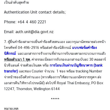
เป็นลำดับสุดท้าย
|
T
Authentication Unit contact details;
h
Phone: +64 4 460 2221
a
i
Email:
auth.unit@dia.govt.nz
C
o
7. ผู้ยื่นคำร้องสามารถยื่นคำร้องด้วยตนเอง และกรุณานัดหมายล่วงหน้า
r
โทรศัพท์ 04-496-2916 หรือส่งคำร้องนิติกรณ์
แบบฟอร์มคำร้อง
n
นิติกรณ์
และเอกสารการจ้างงานที่ผ่านการรับรองตามกระบวนการแล้ว
e
พร้อมสำเนา 1 ชุด
, ค่าธรรมเนียมการรับรองเอกสารฉบับละ 30 ดอลลาร์
r
นิวซีแลนด์ จ่ายด้วยเงินสด หรือ
การโอนเงินผ่านบัญชีธนาคาร (bank
transfer)
และซอง Courier จำนวน 1 ซอง พร้อม tracking Number
จ่าหน้าซองถึงตัวท่านเอง (หากต้องการให้สถานเอกอัครราชทูตฯ ส่ง
ติ
เอกสารคืนให้ทางไปรษณีย์) ส่งไปที่ Royal Thai Embassy, PO Box
ด
12247, Thorndon, Wellington 6144
ต่
อ
*****
ส
ถ
หมายเหตุ