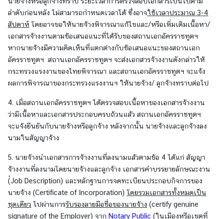
นายจ้างหรือลูกจ้างทราบ ระยะเวลาการตรวจสอบเอกสารเป็นไปตาม
ก
ลำดับก่อนหลัง ไม่สามารถกำหนดเวลาได้ ซึ่งอาจ
ใช้เวลาประมาณ 3-4
ง
สัปดาห์
โดยอาจขอให้นายจ้างพิจารณาแก้ไขและ/หรือเพิ่มเติมเนื้อหา/
สุ
เอกสารจ้างงานตามข้อเสนอแนะที่ได้รับของสถานเอกอัครราชทูตฯ
ล
หากนายจ้างมีความคิดเห็นที่แตกต่างกับข้อเสนอแนะของสถานเอก
|
อัครราชทูตฯ สถานเอกอัครราชทูตฯ จะส่งเอกสารจ้างงานดังกล่าวให้
V
กระทรวงแรงงานของไทยพิจารณา และสถานเอกอัครราชทูตฯ จะแจ้ง
i
ผลการพิจารณาของกระทรวงแรงงานฯ ให้นายจ้าง/ ลูกจ้างทราบต่อไป
s
a
4. เมื่อสถานเอกอัครราชทูตฯ ได้ตรวจสอบเนื้อหาของเอกสารจ้างงาน
/
ว่ามีเนื้อหาและเอกสารประกอบครบถ้วนแล้ว สถานเอกอัครราชทูตฯ
C
จะแจ้งยืนยันกับนายจ้างหรือลูกจ้าง หลังจากนั้น นายจ้างและลูกจ้างลง
o
นามในสัญญาจ้าง
n
s
5. นายจ้างนำเอกสารการจ้างงานที่ลงนามแล้วตามข้อ 4 ได้แก่ สัญญา
u
จ้างงานที่ลงนามโดยนายจ้างและลูกจ้าง เอกสารคำบรรยายลักษณะงาน
l
(๋Job Description) และหลักฐานการจดทะเบียนประกอบกิจการของ
a
นายจ้าง (Certificate of Incorporation)
โดยรวมเอกสารทั้งหมดเป็น
r
ชุดเดียว
ไปผ่านการ
รับรองลายมือชื่อของนายจ้าง
(certify genuine
A
signature of the Employer) จาก
Notary Public
(ในเมืองหรือเขตที่