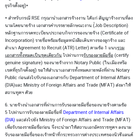
f
ธุรกิจตั้งอยู่)*
f
* สำหรับกรณี RSE กรุณานำเอกสารจ้างงาน ได้แก่ สัญญาจ้างงานที่ลง
a
นามโดยนายจ้าง เอกสารคำบรรยายลักษณะงาน (๋Job Description)
i
หลักฐานการจดทะเบียนประกอบกิจการของนายจ้าง (Certificate of
r
Incorporation) รายชื่อพร้อมข้อมูลหนังสือเดินทางของลูกจ้าง และ
s
สำเนา Agreement to Recruit (ATR) Letter) ตามข้อ 1 แนบ
รวม
เอกสารทั้งหมดเป็นชุดเดียวกัน
ไปผ่านการ
รับรองลายมือชื่อ
(certify
มุ
genuine signature) ของนายจ้างจาก Notary Public (ในเมืองหรือ
ม
เขตที่ธุรกิจตั้งอยู่) ขอให้สำเนาเอกสารทั้งหมดภายหลังที่ผ่าน Notary
ป
Public ก่อนส่งไปรับรองเอกสารกับ Department of Internal Affairs
ร
(DIA)และ Ministry of Foreign Affairs and Trade (MFAT) ส่งมาให้
ะ
สถานทูตฯ ด้วย
เ
6. นายจ้างนำเอกสารที่ผ่านการรับรองลายมือชื่อของนายจ้างตามข้อ
ท
5 ไปผ่านการรับรองลายมือชื่อที่
Department of Internal Affairs
ศ
(DIA)
และส่งไปยัง Ministry of Foreign Affairs and Trade (MFAT)
ไ
เพื่อรับรองรายมือชื่อก่อน จึงจะนำมาให้สถานเอกอัครราชทูตฯ ลงนาม
ท
รับรองลายมือชื่อของเจ้าหน้าที่กระทรวงการต่างประเทศของนิวซีแลนด์
ย