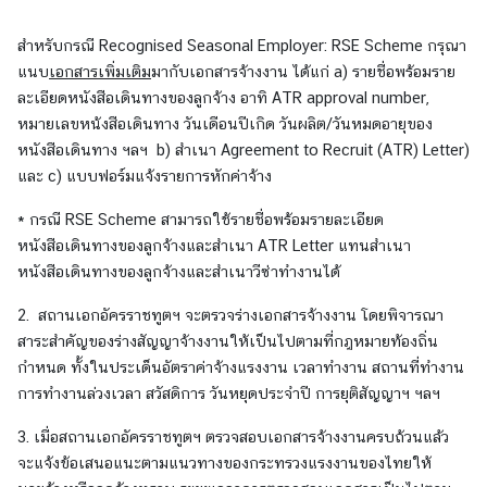
ธุ
ร
สำหรับกรณี Recognised Seasonal Employer: RSE Scheme กรุณา
กิ
แนบ
เอกสารเพิ่มเติม
มากับเอกสารจ้างงาน ได้แก่ a) รายชื่อพร้อมราย
จ
ละเอียดหนังสือเดินทางของลูกจ้าง อาทิ ATR approval number,
|
หมายเลขหน้งสือเดินทาง วันเดือนปีเกิด วันผลิต/วันหมดอายุของ
B
หนังสือเดินทาง ฯลฯ b) สำเนา Agreement to Recruit (ATR) Letter)
u
และ c) แบบฟอร์มแจ้งรายการหักค่าจ้าง
s
i
* กรณี RSE Scheme สามารถใช้รายชื่อพร้อมรายละเอียด
n
หนังสือเดินทางของลูกจ้างและสำเนา ATR Letter แทนสำเนา
e
หนังสือเดินทางของลูกจ้างและสำเนาวีซ่าทำงานได้
s
2. สถานเอกอัครราชทูตฯ จะตรวจร่างเอกสารจ้างงาน โดยพิจารณา
s
สาระสำคัญของร่างสัญญาจ้างงานให้เป็นไปตามที่กฎหมายท้องถิ่น
กำหนด ทั้งในประเด็นอัตราค่าจ้างแรงงาน เวลาทำงาน สถานที่ทำงาน
วี
การทำงานล่วงเวลา สวัสดิการ วันหยุดประจำปี การยุติสัญญาฯ ฯลฯ
ซ่
3. เมื่อสถานเอกอัครราชทูตฯ ตรวจสอบเอกสารจ้างงานครบถ้วนแล้ว
า
จะแจ้งข้อเสนอแนะตามแนวทางของกระทรวงแรงงานของไทยให้
/