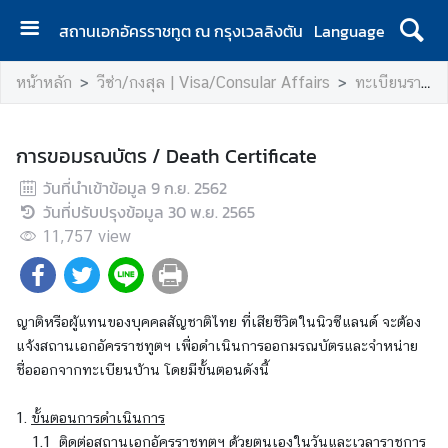
สถานเอกอัครราชทูต ณ กรุงเวลลิงตัน
Language
ห
หน้าหลัก
วีซ่า/กงสุล | Visa/Consular Affairs
ทะเบียนราษฏร์ / REGISTRATION
น้
า
แ
การขอมรณบัตร / Death Certificate
ร
วันที่นำเข้าข้อมูล
ก
9 ก.ย. 2562
วันที่ปรับปรุงข้อมูล
|
30 พ.ย. 2565
H
11,757
view
o
m
e
ญาติหรือผู้แทนของบุคคลสัญชาติไทย ที่เสียชีวิตในนิวซีแลนด์ จะต้อง
ส
แจ้งสถานเอกอัครราชทูตฯ เพื่อดำเนินการออกมรณบัตรและจำหน่าย
อ
ชื่อออกจากทะเบียนบ้าน โดยมีขั้นตอนดังนี้
ท
.
1.
ขั้นตอนการดำเนินการ
|
1.1 ติดต่อสถานเอกอัครราชทูตฯ ด้วยตนเองในวันและเวลาราชการ