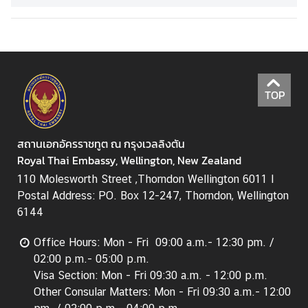
t
a
c
t
U
s
TOP
ข้
สถานเอกอัครราชทูต ณ กรุงเวลลิงตัน
อ
Royal Thai Embassy, Wellington, New Zealand
มู
ล
110 Molesworth Street ,Thorndon Wellington 6011 I
สำ
Postal Address: PO. Box 12-247, Thorndon, Wellington
ห
6144
รั
Office Hours: Mon - Fri 09:00 a.m.- 12:30 pm. /
บ
02:00 p.m.- 05:00 p.m.
ค
Visa Section: Mon - Fri 09:30 a.m. - 12:00 p.m.
น
Other Consular Matters: Mon - Fri 09:30 a.m.- 12:00
ไ