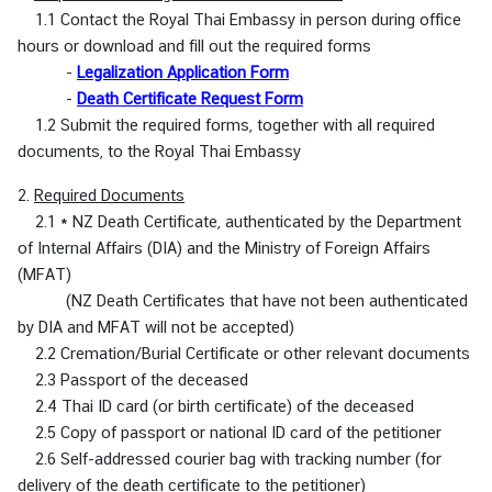
f
1.1 Contact the Royal Thai Embassy in person during office
f
hours or download and fill out the required forms
a
-
Legalization Application Form
i
-
Death Certificate Request Form
r
1.2 Submit the required forms, together with all required
s
documents, to the Royal Thai Embassy
2.
Required Documents
มุ
2.1 * NZ Death Certificate, authenticated by the Department
ม
of Internal Affairs (DIA) and the Ministry of Foreign Affairs
ป
(MFAT)
ร
(NZ Death Certificates that have not been authenticated
ะ
by DIA and MFAT will not be accepted)
เ
2.2 Cremation/Burial Certificate or other relevant documents
ท
2.3 Passport of the deceased
ศ
2.4 Thai ID card (or birth certificate) of the deceased
ไ
2.5 Copy of passport or national ID card of the petitioner
ท
2.6 Self-addressed courier bag with tracking number (for
ย
delivery of the death certificate to the petitioner)