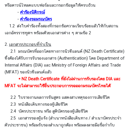
A
หรือดาวน์โหลดแบบฟอร์มและกรอกข้อมูลให้ครบถ้วน
b
-
คำร้องนิติกรณ์
o
-
คำร้องขอมรณบัตร
u
1.2 ส่งใบคำร้องทั้งสองที่กรอกข้อความเรียบร้อยแล้วให้กับสถาน
t
เอกอัครราชทูตฯ พร้อมด้วยเอกสารต่าง ๆ ตามข้อ 2
U
2.
เอกสารประกอบที่จำเป็น
s
2.1 มรณบัตรที่ออกโดยทางการนิวซีแลนด์ (NZ Death Certificate)
ซึ่งต้องได้รับการรับรองเอกสาร (Authentication) โดย Department of
ข่
Internal Affairs (DIA) และ Ministry of Foreign Affairs and Trade
า
(MFAT) ของนิวซีแลนด์แล้ว
ว
* NZ Death Certificate ที่ยังไม่ผ่านการรับรองโดย DIA และ
|
MFAT จะไม่สามารถใช้ยื่นประกอบการขอออกมรณบัตรไทยได้
N
2.2 ใบรายงานผลการชันสูตร แสดงสาเหตุของการเสียชีวิต
e
2.3 หนังสือเดินทางของผู้เสียชีวิต
w
2.4 บัตรประชาชน หรือ สูติบัตรของผู้เสียชีวิต
s
2.5 เอกสารของผู้แจ้ง (สำเนาหนังสือเดินทาง / สำเนาบัตรประจำ
ตัวประชาชน) พร้อมรับรองสำเนาถูกต้อง พร้อมลงลายมือชื่อกำกับ