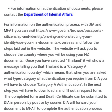
|
* For information on authentication of documents, please
T
contact the
Department of Internal Affairs
h
a
For information on the authentication process with DIA and
i
MFAT you can visit
https://www.govt.nz/browse/passports-
C
citizenship-and-identity/proving-and-protecting-your-
o
identity/use-your-nz-documents-overseas
and follow the
r
steps laid out in the website. The website will ask you to
n
choose the country where you will be using your NZ
e
documents. Once you have selected “Thailand” it will show a
r
message telling you that Thailand is a “Category A
authentication country” which means that when you are asked
what type/category of authentication you require from DIA you
ติ
will have to choose “Category A Authentication”. In the next
ด
step you will have to download a and fill out a request form.
ต่
The completed form and Death Certificate can be submitted to
อ
DIA in person, by post or by courier. DIA will forward your
ส
document to MFAT to complete the authentication process
ถ