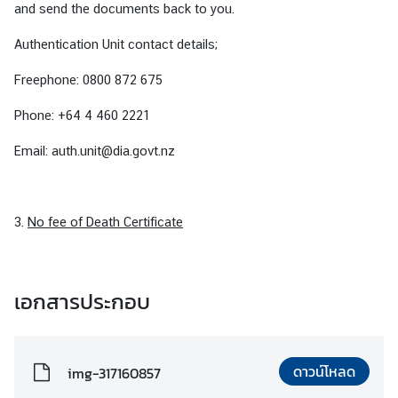
and send the documents back to you.
า
น
Authentication Unit contact details;
เ
อ
Freephone: 0800 872 675
ก
Phone: +64 4 460 2221
อั
ค
Email:
auth.unit@dia.govt.nz
ร
ร
า
3.
No fee of Death Certificate
ช
ทู
ต
ฯ
เอกสารประกอบ
|
C
o
ดาวน์โหลด
img-317160857
n