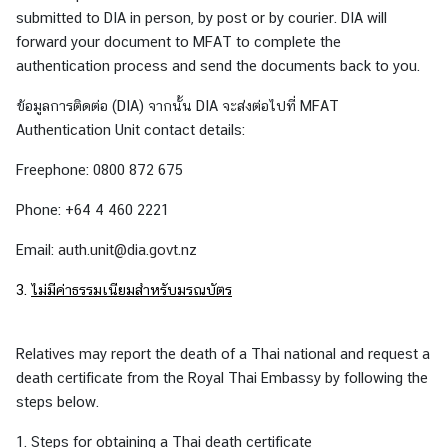
ก
submitted to DIA in person, by post or by courier. DIA will
ง
forward your document to MFAT to complete the
สุ
authentication process and send the documents back to you.
ล
|
ข้อมูลการติดต่อ (DIA) จากนั้น DIA จะส่งต่อไปที่ MFAT
V
Authentication Unit contact details:
i
Freephone: 0800 872 675
s
a
Phone: +64 4 460 2221
/
C
Email:
auth.unit@dia.govt.nz
o
3.
ไม่มีค่าธรรมเนียมสำหรับมรณบัตร
n
s
u
Relatives may report the death of a Thai national and request a
l
death certificate from the Royal Thai Embassy by following the
a
steps below.
r
A
1.
Steps for obtaining a Thai death certificate