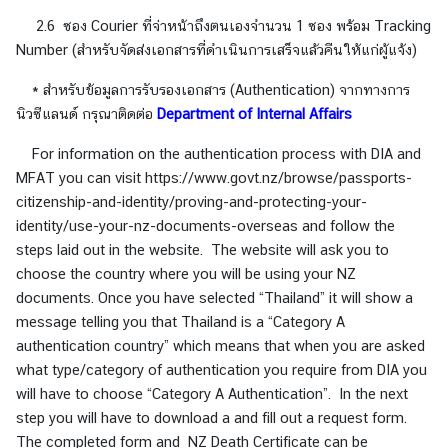
ธุ
2.6 ซอง Courier ที่จ่าหน้าถึงตนเองจำนวน 1 ซอง พร้อม Tracking
ร
Number (สำหรับจัดส่งเอกสารที่ดำเนินการเสร็จแล้วคืนให้แก่ผู้แจ้ง)
กิ
จ
* สำหรับข้อมูลการรับรองเอกสาร (Authentication) จากทางการ
|
นิวซีแลนด์ กรุณาติดต่อ
Department of Internal Affairs
B
u
For information on the authentication process with DIA and
s
MFAT you can visit
https://www.govt.nz/browse/passports-
i
citizenship-and-identity/proving-and-protecting-your-
n
identity/use-your-nz-documents-overseas
and follow the
e
steps laid out in the website. The website will ask you to
s
choose the country where you will be using your NZ
s
documents. Once you have selected “Thailand” it will show a
message telling you that Thailand is a “Category A
authentication country” which means that when you are asked
วี
what type/category of authentication you require from DIA you
ซ่
will have to choose “Category A Authentication”. In the next
า
step you will have to download a and fill out a request form.
/
The completed form and NZ Death Certificate can be