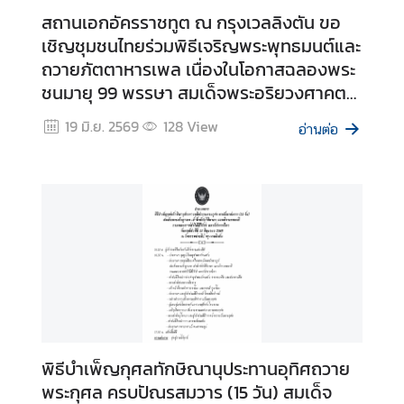
t
สถานเอกอัครราชทูต ณ กรุงเวลลิงตัน ขอ
a
เชิญชุมชนไทยร่วมพิธีเจริญพระพุทธมนต์และ
c
ถวายภัตตาหารเพล เนื่องในโอกาสฉลองพระ
t
ชนมายุ 99 พรรษา สมเด็จพระอริยวงศาคต
U
s
ญาณ สมเด็จพระสังฆราช สกลมหาสังฆ
19 มิ.ย. 2569
128
View
อ่านต่อ
ปริณายก
ข้
อ
มู
ล
สำ
ห
รั
บ
ค
น
พิธีบำเพ็ญกุศลทักษิณานุประทานอุทิศถวาย
ไ
พระกุศล ครบปัณรสมวาร (15 วัน) สมเด็จ