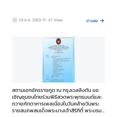
ธุ
ร
กิ
29 ก.ค. 2569
47
View
อ่านต่อ
จ
|
B
u
s
i
n
e
s
s
สถานเอกอัครราชทูต ณ กรุงเวลลิงตัน ขอ
วี
เชิญชุมชนไทยร่วมพิธีสวดพระพุทธมนต์และ
ซ่
ถวายภัตตาหารเพลเนื่องในวันคล้ายวันพระ
า
ราชสมภพสมเด็จพระนางเจ้าสิริกิติ์ พระบรม
/