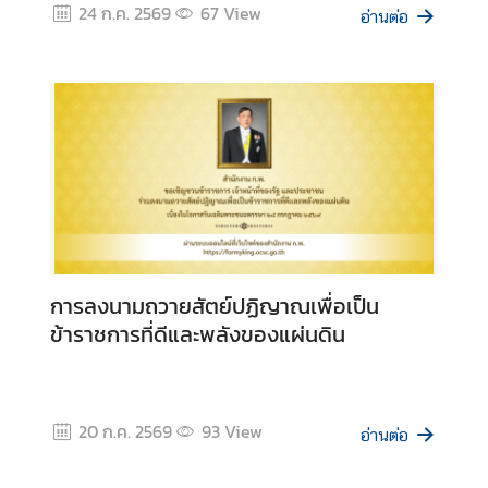
ราชินีนาถ พระบรมราชชนนีพันปีหลวง และวัน
24 ก.ค. 2569
67
View
ก
อ่านต่อ
แม่แห่งชาติ 12 สิงหาคม 2569
ง
สุ
ล
|
V
i
s
a
/
C
o
การลงนามถวายสัตย์ปฏิญาณเพื่อเป็น
n
ข้าราชการที่ดีและพลังของแผ่นดิน
s
u
l
20 ก.ค. 2569
93
View
a
อ่านต่อ
r
A