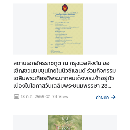
f
f
a
i
r
s
มุ
สถานเอกอัครราชทูต ณ กรุงเวลลิงตัน ขอ
ม
เชิญชวนชมชุนไทยในนิวซีแลนด์ ร่วมกิจกรรม
ป
เฉลิมพระเกียรติพระบาทสมเด็จพระเจ้าอยู่หัว
ร
เนื่องในโอกาสวันเฉลิมพระชนมพรรษา 28
ะ
กรกฎาคม 2569
เ
13 ก.ค. 2569
74
View
อ่านต่อ
ท
ศ
ไ
ท
ย