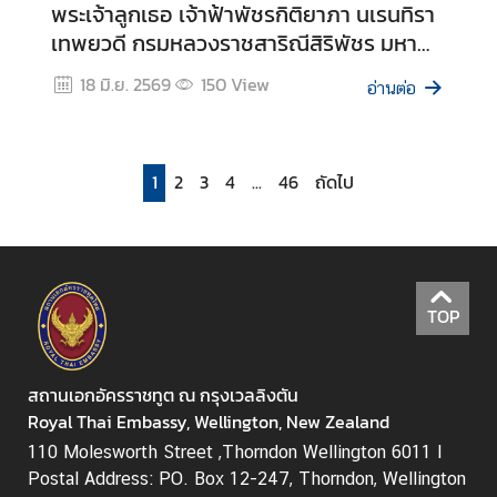
ท
พระเจ้าลูกเธอ เจ้าฟ้าพัชรกิติยาภา นเรนทิรา
ย
เทพยวดี กรมหลวงราชสาริณีสิริพัชร มหา
วัชรราชธิดา วันพฤหัสบดีที่ 25 มิถุนายน
18 มิ.ย. 2569
150
View
อ่านต่อ
2569 ณ วัดธรรมประทีป กรุงเวลลิงตัน
1
2
3
4
...
46
ถัดไป
TOP
สถานเอกอัครราชทูต ณ กรุงเวลลิงตัน
Royal Thai Embassy, Wellington, New Zealand
110 Molesworth Street ,Thorndon Wellington 6011 I
Postal Address: PO. Box 12-247, Thorndon, Wellington