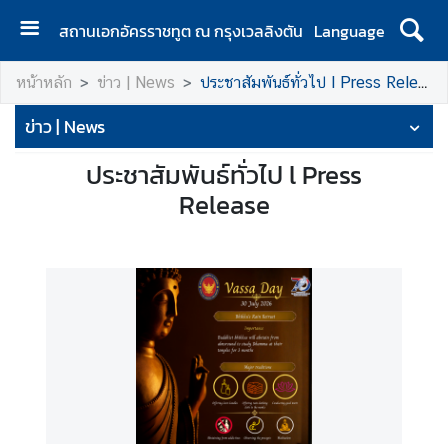
สถานเอกอัครราชทูต ณ กรุงเวลลิงตัน
Language
ห
หน้าหลัก
ข่าว | News
ประชาสัมพันธ์ทั่วไป l Press Release
น้
า
ข่าว | News
แ
ร
ประชาสัมพันธ์ทั่วไป l Press
ก
Release
|
H
o
m
e
ส
อ
ท
.
|