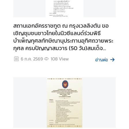
า
น
เ
สถานเอกอัครราชทูต ณ กรุงเวลลิงตัน ขอ
อ
เชิญชุมชนชาวไทยในนิวซีแลนด์ร่วมพิธี
ก
บำเพ็ญกุศลทักษิณานุประทานอุทิศถวายพระ
อั
กุศล ครบปัญญาสมวาร (50 วัน)สมเด็จ
ค
ร
พระเจ้าลูกเธอ เจ้าฟ้าพัชรกิติยาภา นเรนทิรา
6 ก.ค. 2569
108
View
อ่านต่อ
ร
เทพยวดี กรมหลวงราชสาริณีสิริพัชร มหา
า
วัชรราชธิดา
ช
ทู
ต
ฯ
|
C
o
n