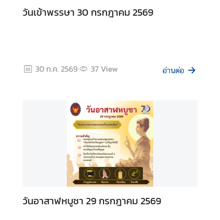
A
วันเข้าพรรษา 30 กรกฎาคม 2569
b
o
u
t
30 ก.ค. 2569
37
View
U
อ่านต่อ
s
ข่
า
ว
|
N
e
w
s
วันอาสาฬหบูชา 29 กรกฎาคม 2569