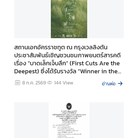
|
T
h
a
i
C
สถานเอกอัครราชทูต ณ กรุงเวลลิงตัน
o
ประชาสัมพันธ์เชิญชวนชมภาพยนตร์สารคดี
r
เรื่อง “บาดเล็กเจ็บลึก” (First Cuts Are the
n
Deepest) ซึ่งได้รับรางวัล "Winner in the
e
Around the World Category" จาก
r
8 ก.ค. 2569
144
View
อ่านต่อ
เทศกาลภาพยนตร์สารคดี Doc Edge
Festival 2569
ติ
ด
ต่
อ
ส
ถ