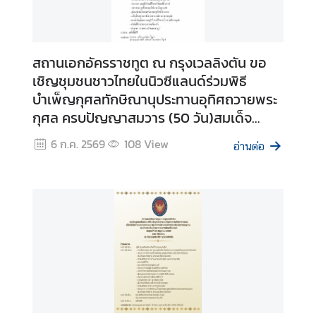
า
น
เ
สถานเอกอัครราชทูต ณ กรุงเวลลิงตัน ขอ
อ
เชิญชุมชนชาวไทยในนิวซีแลนด์ร่วมพิธี
ก
บำเพ็ญกุศลทักษิณานุประทานอุทิศถวายพระ
อั
กุศล ครบปัญญาสมวาร (50 วัน)สมเด็จ
ค
ร
พระเจ้าลูกเธอ เจ้าฟ้าพัชรกิติยาภา นเรนทิรา
6 ก.ค. 2569
108
View
อ่านต่อ
ร
เทพยวดี กรมหลวงราชสาริณีสิริพัชร มหา
า
วัชรราชธิดา
ช
ทู
ต
ฯ
|
C
o
n