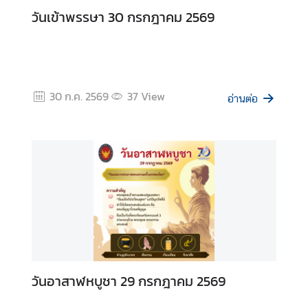
A
วันเข้าพรรษา 30 กรกฎาคม 2569
b
o
u
t
30 ก.ค. 2569
37
View
U
อ่านต่อ
s
ข่
า
ว
|
N
e
w
s
วันอาสาฬหบูชา 29 กรกฎาคม 2569