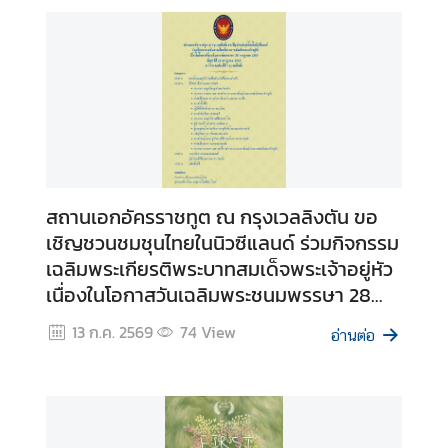
f
f
a
i
r
s
มุ
สถานเอกอัครราชทูต ณ กรุงเวลลิงตัน ขอ
ม
เชิญชวนชมชุนไทยในนิวซีแลนด์ ร่วมกิจกรรม
ป
เฉลิมพระเกียรติพระบาทสมเด็จพระเจ้าอยู่หัว
ร
เนื่องในโอกาสวันเฉลิมพระชนมพรรษา 28
ะ
กรกฎาคม 2569
เ
13 ก.ค. 2569
74
View
อ่านต่อ
ท
ศ
ไ
ท
ย