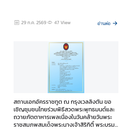
ธุ
ร
กิ
29 ก.ค. 2569
47
View
อ่านต่อ
จ
|
B
u
s
i
n
e
s
s
สถานเอกอัครราชทูต ณ กรุงเวลลิงตัน ขอ
วี
เชิญชุมชนไทยร่วมพิธีสวดพระพุทธมนต์และ
ซ่
ถวายภัตตาหารเพลเนื่องในวันคล้ายวันพระ
า
ราชสมภพสมเด็จพระนางเจ้าสิริกิติ์ พระบรม
/