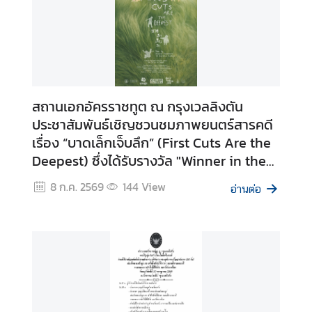
|
T
h
a
i
C
สถานเอกอัครราชทูต ณ กรุงเวลลิงตัน
o
ประชาสัมพันธ์เชิญชวนชมภาพยนตร์สารคดี
r
เรื่อง “บาดเล็กเจ็บลึก” (First Cuts Are the
n
Deepest) ซึ่งได้รับรางวัล "Winner in the
e
Around the World Category" จาก
r
8 ก.ค. 2569
144
View
อ่านต่อ
เทศกาลภาพยนตร์สารคดี Doc Edge
Festival 2569
ติ
ด
ต่
อ
ส
ถ