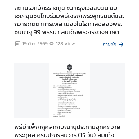
t
สถานเอกอัครราชทูต ณ กรุงเวลลิงตัน ขอ
a
เชิญชุมชนไทยร่วมพิธีเจริญพระพุทธมนต์และ
c
ถวายภัตตาหารเพล เนื่องในโอกาสฉลองพระ
t
ชนมายุ 99 พรรษา สมเด็จพระอริยวงศาคต
U
s
ญาณ สมเด็จพระสังฆราช สกลมหาสังฆ
19 มิ.ย. 2569
128
View
อ่านต่อ
ปริณายก
ข้
อ
มู
ล
สำ
ห
รั
บ
ค
น
พิธีบำเพ็ญกุศลทักษิณานุประทานอุทิศถวาย
ไ
พระกุศล ครบปัณรสมวาร (15 วัน) สมเด็จ