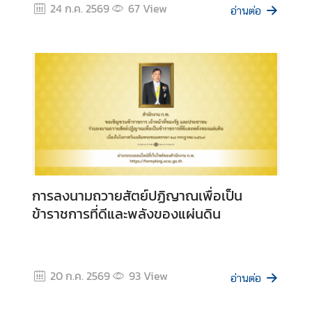
ราชินีนาถ พระบรมราชชนนีพันปีหลวง และวัน
24 ก.ค. 2569
67
View
ก
อ่านต่อ
แม่แห่งชาติ 12 สิงหาคม 2569
ง
สุ
ล
|
V
i
s
a
/
C
o
การลงนามถวายสัตย์ปฏิญาณเพื่อเป็น
n
ข้าราชการที่ดีและพลังของแผ่นดิน
s
u
l
20 ก.ค. 2569
93
View
a
อ่านต่อ
r
A