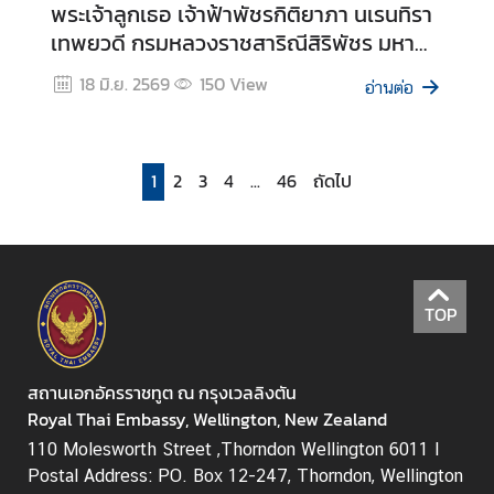
ท
พระเจ้าลูกเธอ เจ้าฟ้าพัชรกิติยาภา นเรนทิรา
ย
เทพยวดี กรมหลวงราชสาริณีสิริพัชร มหา
วัชรราชธิดา วันพฤหัสบดีที่ 25 มิถุนายน
18 มิ.ย. 2569
150
View
อ่านต่อ
2569 ณ วัดธรรมประทีป กรุงเวลลิงตัน
1
2
3
4
...
46
ถัดไป
TOP
สถานเอกอัครราชทูต ณ กรุงเวลลิงตัน
Royal Thai Embassy, Wellington, New Zealand
110 Molesworth Street ,Thorndon Wellington 6011 I
Postal Address: PO. Box 12-247, Thorndon, Wellington