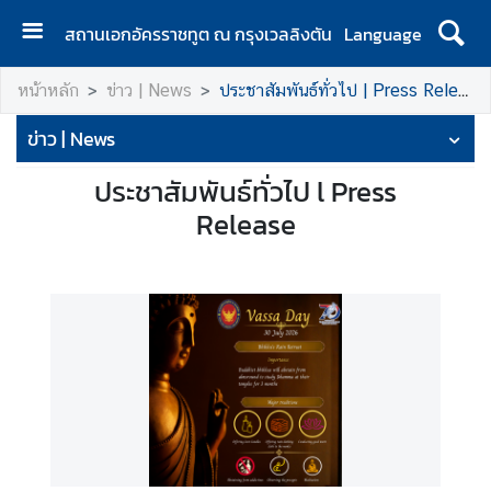
สถานเอกอัครราชทูต ณ กรุงเวลลิงตัน
Language
ห
หน้าหลัก
ข่าว | News
ประชาสัมพันธ์ทั่วไป | Press Release
น้
า
ข่าว | News
แ
ร
ประชาสัมพันธ์ทั่วไป l Press
ก
Release
|
H
o
m
e
ส
อ
ท
.
|