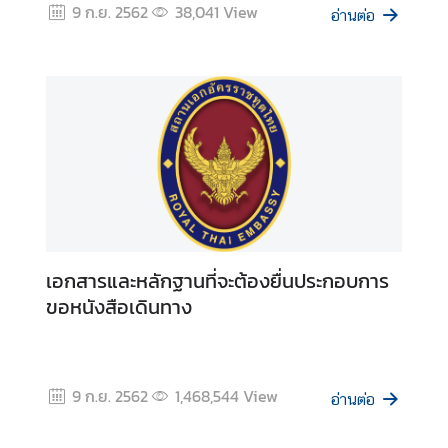
9 ก.ย. 2562
38,041
View
ก
อ่านต่อ
ง
สุ
ล
|
V
i
s
a
/
C
o
เอกสารและหลักฐานที่จะต้องยื่นประกอบการ
n
ขอหนังสือเดินทาง
s
u
l
9 ก.ย. 2562
1,468,544
View
a
อ่านต่อ
r
A