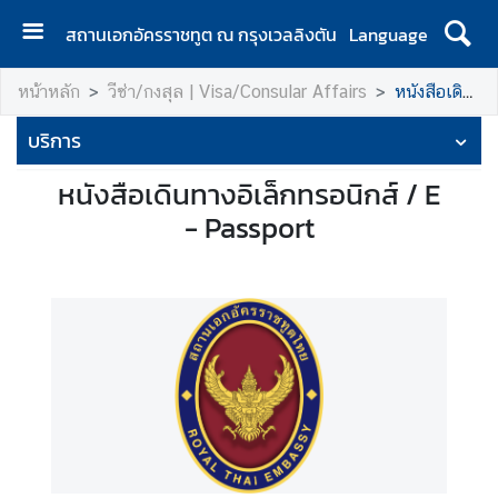
สถานเอกอัครราชทูต ณ กรุงเวลลิงตัน
Language
ห
หน้าหลัก
วีซ่า/กงสุล | Visa/Consular Affairs
หนังสือเดินทางอิเล็กทรอนิกส์ / ELECTRONIC PASSPORTS
น้
า
บริการ
แ
ร
หนังสือเดินทางอิเล็กทรอนิกส์ / E
ก
- Passport
|
H
o
m
e
ส
อ
ท
.
|