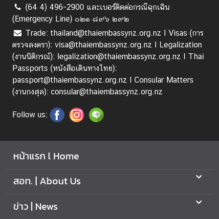
(64 4) 496-2900 และเบอร์ติดต่อกรณีฉุกเฉิน
|
(Emergency Line) ๐๒๑ ๘๙๖ ๒๙๒
T
h
Trade: thailand@thaiembassynz.org.nz I Visas (การ
a
ตรวจลงตรา): visa@thaiembassynz.org.nz I Legalization
i
(งานนิติกรณ์): legalization@thaiembassynz.org.nz I Thai
C
Passports (หนังสือเดินทางไทย):
o
passport@thaiembassynz.org.nz I Consular Matters
r
(งานกงสุล): consular@thaiembassynz.org.nz
n
e
Follow us:
r
หน้าแรก l Home
ติ
ด
สอท. | About Us
ต่
อ
ข่าว | News
ส
ถ