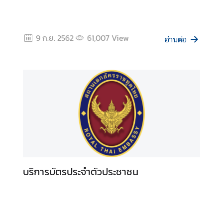
ธุ
ร
กิ
9 ก.ย. 2562
61,007
View
อ่านต่อ
จ
|
B
u
s
i
n
e
s
s
บริการบัตรประจำตัวประชาชน
วี
ซ่
า
/