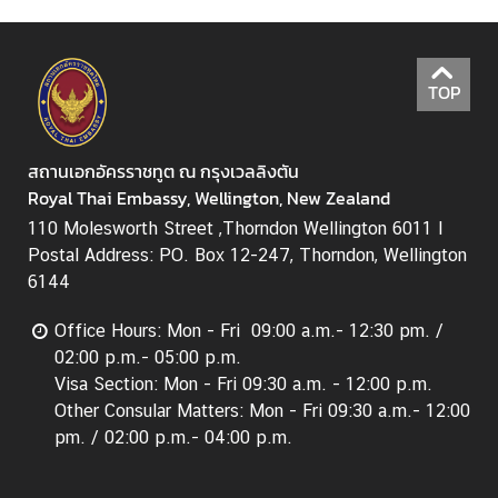
f
f
a
TOP
i
r
s
สถานเอกอัครราชทูต ณ กรุงเวลลิงตัน
Royal Thai Embassy, Wellington, New Zealand
มุ
110 Molesworth Street ,Thorndon Wellington 6011 I
ม
Postal Address: PO. Box 12-247, Thorndon, Wellington
ป
6144
ร
ะ
Office Hours: Mon - Fri 09:00 a.m.- 12:30 pm. /
เ
02:00 p.m.- 05:00 p.m.
ท
Visa Section: Mon - Fri 09:30 a.m. - 12:00 p.m.
ศ
Other Consular Matters: Mon - Fri 09:30 a.m.- 12:00
ไ
pm. / 02:00 p.m.- 04:00 p.m.
ท
ย