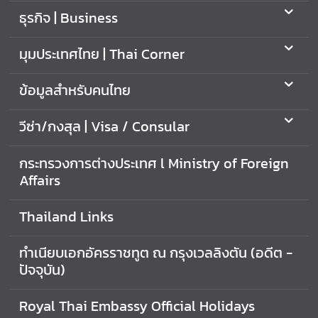
า
ธุรกิจ | Business
น
เ
มุมประเทศไทย | Thai Corner
อ
ก
ข้อมูลสำหรับคนไทย
อั
ค
วีซ่า/กงสุล | Visa / Consular
ร
ร
กระทรวงการต่างประเทศ l Ministry of Foreign
า
Affairs
ช
ทู
Thailand Links
ต
ฯ
ทำเนียบเอกอัครราชทูต ณ กรุงเวลลิงตัน (อดีต -
|
ปัจจุบัน)
C
o
n
Royal Thai Embassy Official Holidays