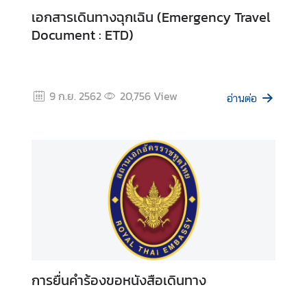
A
เอกสารเดินทางฉุกเฉิน (Emergency Travel
b
Document : ETD)
o
u
t
9 ก.ย. 2562
20,756
View
U
อ่านต่อ
s
ข่
า
ว
|
N
e
w
s
การยื่นคำร้องขอหนังสือเดินทาง