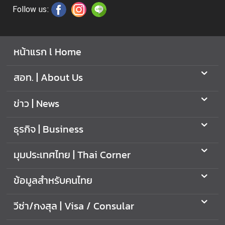
ก
Follow us:
ง
สุ
ล
หน้าแรก l Home
|
V
สอท. | About Us
i
s
ข่าว | News
a
/
C
ธุรกิจ | Business
o
n
มุมประเทศไทย | Thai Corner
s
u
ข้อมูลสำหรับคนไทย
l
a
วีซ่า/กงสุล | Visa / Consular
r
A