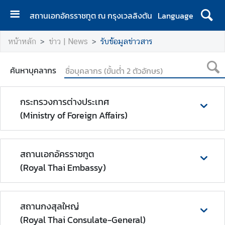
สถานเอกอัครราชทูต ณ กรุงเวลลิงตัน
Language
ห
หน้าหลัก
ข่าว | News
รับข้อมูลข่าวสาร
น้
า
ค้นหาบุคลากร
แ
ร
ก
กระทรวงการต่างประเทศ
|
(Ministry of Foreign Affairs)
H
o
m
สถานเอกอัครราชทูต
e
(Royal Thai Embassy)
ส
อ
ท
สถานกงสุลใหญ่
.
(Royal Thai Consulate-General)
|