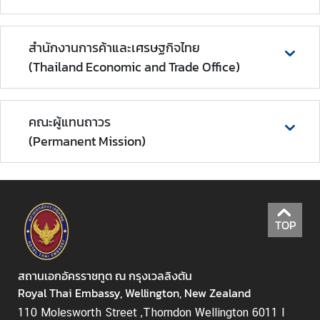
A
b
สำนักงานการค้าและเศรษฐกิจไทย
o
(Thailand Economic and Trade Office)
u
t
U
s
คณะผู้แทนถาวร
(Permanent Mission)
ข่
า
ว
|
TOP
N
e
w
สถานเอกอัครราชทูต ณ กรุงเวลลิงตัน
s
Royal Thai Embassy, Wellington, New Zealand
110 Molesworth Street ,Thorndon Wellington 6011 I