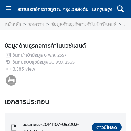
สถานเอกอัครราชทูต ณ กรุงเวลลิงตัน
Language
ห
หน้าหลัก
บทความ
ข้อมูลด้านธุรกิจการค้าในนิวซีแลนด์
ข้อ
น้
า
แ
ข้อมูลด้านธุรกิจการค้าในนิวซีแลนด์
ร
วันที่นำเข้าข้อมูล
ก
6 พ.ย. 2557
วันที่ปรับปรุงข้อมูล
|
30 พ.ย. 2565
H
3,385
view
o
m
e
เอกสารประกอบ
ส
อ
ท
.
business-20141107-053202-
ดาวน์โหลด
|