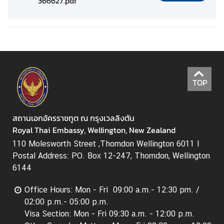
366627.pdf
A
b
o
u
t
U
s
TOP
ข่
สถานเอกอัครราชทูต ณ กรุงเวลลิงตัน
า
Royal Thai Embassy, Wellington, New Zealand
ว
110 Molesworth Street ,Thorndon Wellington 6011 I
|
Postal Address: PO. Box 12-247, Thorndon, Wellington
N
6144
e
w
Office Hours: Mon - Fri 09:00 a.m.- 12:30 pm. /
s
02:00 p.m.- 05:00 p.m.
Visa Section: Mon - Fri 09:30 a.m. - 12:00 p.m.