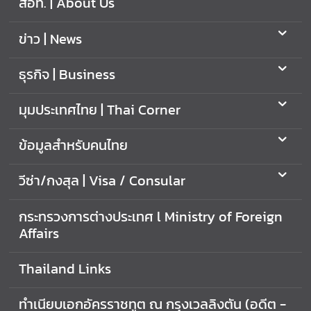
สอท. | About Us
ก
ง
ข่าว | News
สุ
ล
ธุรกิจ | Business
|
V
มุมประเทศไทย | Thai Corner
i
s
a
ข้อมูลสำหรับคนไทย
/
C
วีซ่า/กงสุล | Visa / Consular
o
n
กระทรวงการต่างประเทศ l Ministry of Foreign
s
Affairs
u
l
Thailand Links
a
r
ทำเนียบเอกอัครราชทูต ณ กรุงเวลลิงตัน (อดีต -
A