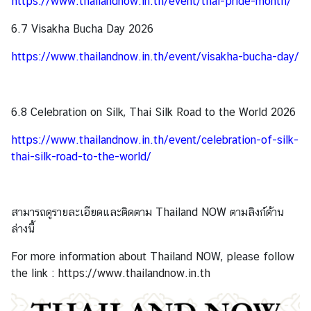
https://www.thailandnow.in.th/event/thai-pride-month/
t
a
6.7 Visakha Bucha Day 2026
c
t
https://www.thailandnow.in.th/event/visakha-bucha-day/
U
s
6.8 Celebration on Silk, Thai Silk Road to the World 2026
ข้
https://www.thailandnow.in.th/event/celebration-of-silk-
อ
thai-silk-road-to-the-world/
มู
ล
สำ
สามารถดูรายละเอียดและติดตาม Thailand NOW ตามลิงก์ด้าน
ห
ล่างนี้
รั
บ
For more information about Thailand NOW, please follow
ค
the link :
https://www.thailandnow.in.th
น
ไ