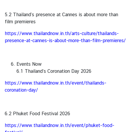
|
T
5.2 Thailand’s presence at Cannes is about more than
h
film premieres
a
https://www.thailandnow.in.th/arts-culture/thailands-
i
presence-at-cannes-is-about-more-than-film-premieres/
C
o
r
n
Events Now
e
6.1 Thailand’s Coronation Day 2026
r
https://www.thailandnow.in.th/event/thailands-
coronation-day/
ติ
ด
ต่
6.2 Phuket Food Festival 2026
อ
ส
https://www.thailandnow.in.th/event/phuket-food-
ถ