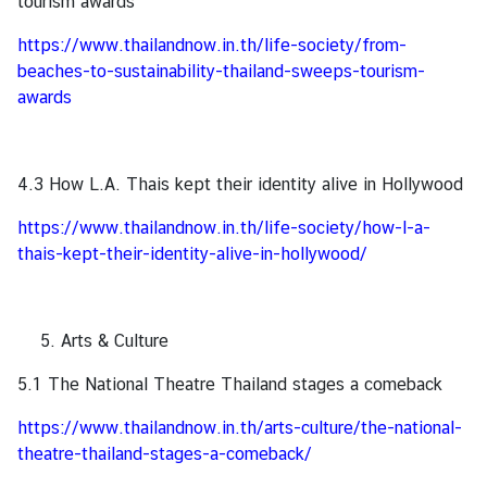
tourism awards
f
https://www.thailandnow.in.th/life-society/from-
f
beaches-to-sustainability-thailand-sweeps-tourism-
a
awards
i
r
s
4.3 How L.A. Thais kept their identity alive in Hollywood
มุ
https://www.thailandnow.in.th/life-society/how-l-a-
ม
thais-kept-their-identity-alive-in-hollywood/
ป
ร
ะ
Arts & Culture
เ
ท
5.1 The National Theatre Thailand stages a comeback
ศ
https://www.thailandnow.in.th/arts-culture/the-national-
ไ
theatre-thailand-stages-a-comeback/
ท
ย