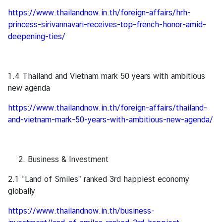
ธุ
https://www.thailandnow.in.th/foreign-affairs/hrh-
ร
princess-sirivannavari-receives-top-french-honor-amid-
กิ
deepening-ties/
จ
|
B
1.4 Thailand and Vietnam mark 50 years with ambitious
u
new agenda
s
i
https://www.thailandnow.in.th/foreign-affairs/thailand-
n
and-vietnam-mark-50-years-with-ambitious-new-agenda/
e
s
s
Business & Investment
2.1 “Land of Smiles” ranked 3rd happiest economy
วี
globally
ซ่
า
https://www.thailandnow.in.th/business-
/