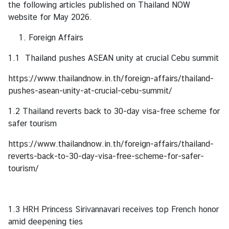
the following articles published on Thailand NOW
A
website for May 2026.
b
o
Foreign Affairs
u
1.1 Thailand pushes ASEAN unity at crucial Cebu summit
t
U
https://www.thailandnow.in.th/foreign-affairs/thailand-
s
pushes-asean-unity-at-crucial-cebu-summit/
1.2 Thailand reverts back to 30-day visa-free scheme for
ข่
safer tourism
า
ว
https://www.thailandnow.in.th/foreign-affairs/thailand-
|
reverts-back-to-30-day-visa-free-scheme-for-safer-
N
tourism/
e
w
s
1.3 HRH Princess Sirivannavari receives top French honor
amid deepening ties