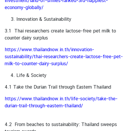
investment/land-of-smiles-ranked-3rd-happiest-
ก
economy-globally/
ง
สุ
Innovation & Sustainability
ล
3.1 Thai researchers create lactose-free pet milk to
|
counter dairy surplus
V
i
https://www.thailandnow.in.th/innovation-
s
sustainability/thai-researchers-create-lactose-free-pet-
a
milk-to-counter-dairy-surplus/
/
C
Life & Society
o
4.1 Take the Durian Trail through Eastern Thailand
n
s
https://www.thailandnow.in.th/life-society/take-the-
u
durian-trail-through-eastern-thailand/
l
a
r
4.2 From beaches to sustainability: Thailand sweeps
A