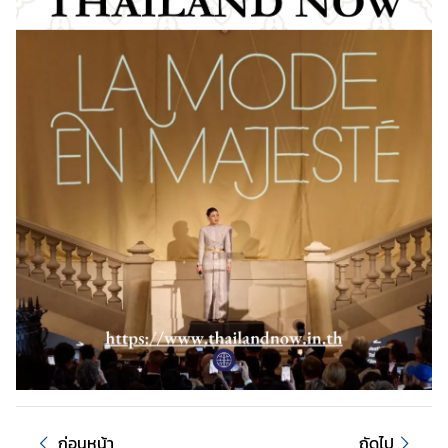
ท
ย
ก่อนหน้า
ถัดไป