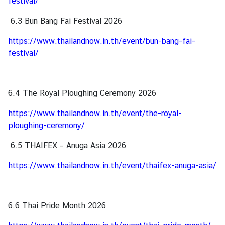
festival/
า
6.3 Bun Bang Fai Festival 2026
น
เ
https://www.thailandnow.in.th/event/bun-bang-fai-
อ
festival/
ก
อั
ค
6.4 The Royal Ploughing Ceremony 2026
ร
ร
https://www.thailandnow.in.th/event/the-royal-
า
ploughing-ceremony/
ช
ทู
6.5 THAIFEX – Anuga Asia 2026
ต
https://www.thailandnow.in.th/event/thaifex-anuga-asia/
ฯ
|
C
o
6.6 Thai Pride Month 2026
n