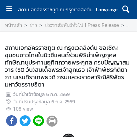
สถานเอกอัครราชทูต ณ กรุงเวลลิงตัน
Language
ห
หน้าหลัก
ข่าว
ประชาสัมพันธ์ทั่วไป l Press Release
สถาน
น้
า
แ
สถานเอกอัครราชทูต ณ กรุงเวลลิงตัน ขอเชิญ
ร
ชุมชนชาวไทยในนิวซีแลนด์ร่วมพิธีบำเพ็ญกุศล
ก
ทักษิณานุประทานอุทิศถวายพระกุศล ครบปัญญาสม
|
วาร (50 วัน)สมเด็จพระเจ้าลูกเธอ เจ้าฟ้าพัชรกิติยา
H
ภา นเรนทิราเทพยวดี กรมหลวงราชสาริณีสิริพัชร
o
มหาวัชรราชธิดา
m
วันที่นำเข้าข้อมูล
e
6 ก.ค. 2569
วันที่ปรับปรุงข้อมูล
6 ก.ค. 2569
ส
108
view
อ
ท
.
|