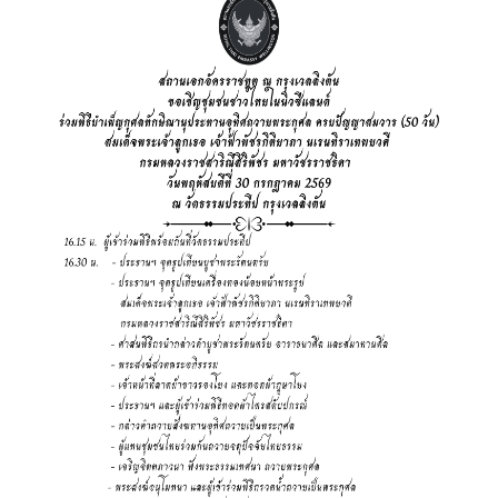
A
b
o
u
t
U
s
ข่
า
ว
|
N
e
w
s