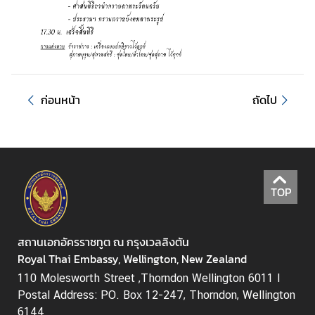
ธุ
ร
กิ
จ
|
B
ก่อนหน้า
ถัดไป
u
s
i
n
e
TOP
s
s
สถานเอกอัครราชทูต ณ กรุงเวลลิงตัน
วี
Royal Thai Embassy, Wellington, New Zealand
ซ่
110 Molesworth Street ,Thorndon Wellington 6011 I
า
Postal Address: PO. Box 12-247, Thorndon, Wellington
/
6144