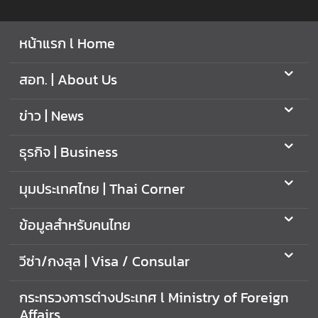
f
f
หน้าแรก l Home
a
i
สอท. | About Us
r
s
ข่าว | News
มุ
ธุรกิจ | Business
ม
ป
มุมประเทศไทย | Thai Corner
ร
ะ
ข้อมูลสำหรับคนไทย
เ
ท
วีซ่า/กงสุล | Visa / Consular
ศ
ไ
กระทรวงการต่างประเทศ l Ministry of Foreign
ท
Affairs
ย