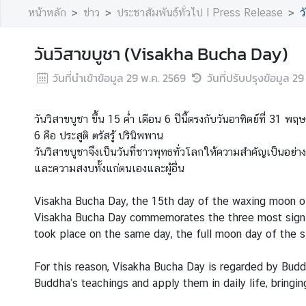
A
หน้าหลัก
ข่าว
ประชาสัมพันธ์ทั่วไป l Press Release
ว
b
o
วันวิสาขบูชา (Visakha Bucha Day)
u
วันที่นำเข้าข้อมูล
29 พ.ค. 2569
วันที่ปรับปรุงข้อมูล
29
t
U
s
วันวิสาขบูชา ขึ้น 15 ค่ำ เดือน 6 ปีนี้ตรงกับวันอาทิตย์ที่ 31 
6 คือ
ประสูติ ตรัสรู้ ปรินิพพาน
วันวิสาขบูชาจึงเป็นวันที่ชาวพุทธทั่วโลกให้ความสำคัญเป็นอย่
ข่
และความสงบทั้งแก่ตนเองและผู้อื่น
า
ว
Visakha Bucha Day, the 15th day of the waxing moon of 
|
Visakha Bucha Day commemorates the three most signific
N
took place on the same day, the full moon day of the s
e
w
For this reason, Visakha Bucha Day is regarded by Buddh
s
Buddha’s teachings and apply them in daily life, bring