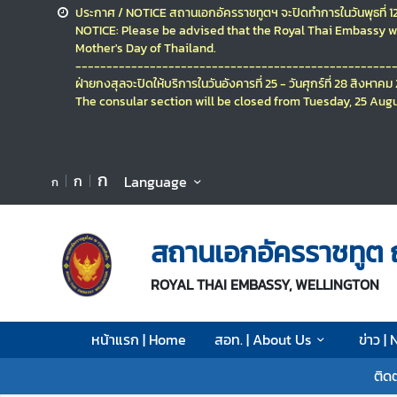
ประกาศ / NOTICE
สถานเอกอัครราชทูตฯ จะปิดทำการในวันพุธที่ 
NOTICE: Please be advised that the Royal Thai Embassy wi
Mother's Day of Thailand.
ห
---------------------------------------------------
น้
ฝ่ายกงสุลจะปิดให้บริการ
ในวันอังคารที่ 25 - วันศุกร์ที่ 28 สิงหาค
า
The consular section will be closed
from Tuesday, 25 Augu
แ
ร
ก
ก
ก
Language
ก
|
H
o
สถานเอกอัครราชทูต 
m
e
ROYAL THAI EMBASSY, WELLINGTON
ส
อ
หน้าแรก | Home
สอท. | About Us
ข่าว |
ท
.
ติด
|