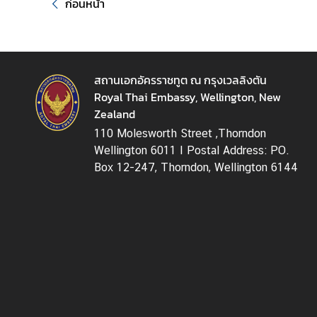
ก่อนหน้า
|
T
h
a
สถานเอกอัครราชทูต ณ กรุงเวลลิงตัน
i
Royal Thai Embassy, Wellington, New
C
Zealand
o
r
110 Molesworth Street ,Thorndon
n
Wellington 6011 I Postal Address: PO.
e
Box 12-247, Thorndon, Wellington 6144
r
ติ
ด
ต่
อ
ส
ถ