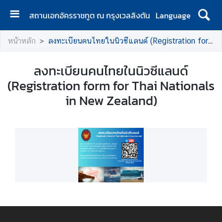
สถานเอกอัครราชทูต ณ กรุงเวลลิงตัน
Language
ห
หน้าหลัก
ลงทะเบียนคนไทยในนิวซีแลนด์ (Registration form for Thai Nationals in New Zealand)
น้
า
ลงทะเบียนคนไทยในนิวซีแลนด์
แ
ร
(Registration form for Thai Nationals
ก
in New Zealand)
|
H
o
m
e
ส
อ
ท
.
|