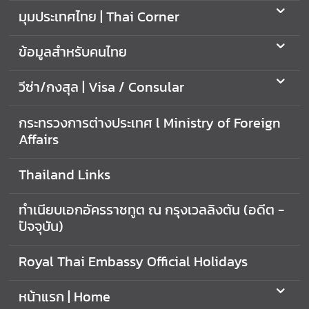
ก
มุมประเทศไทย | Thai Corner
ง
สุ
ข้อมูลสำหรับคนไทย
ล
|
วีซ่า/กงสุล | Visa / Consular
V
i
กระทรวงการต่างประเทศ l Ministry of Foreign
s
Affairs
a
/
Thailand Links
C
o
n
ทำเนียบเอกอัครราชทูต ณ กรุงเวลลิงตัน (อดีต -
s
ปัจจุบัน)
u
l
Royal Thai Embassy Official Holidays
a
r
หน้าแรก | Home
A