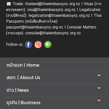
ธุ
Trade: thailand@thaiembassynz.org.nz I Visas (การ
ร
ตรวจลงตรา): visa@thaiembassynz.org.nz I Legalization
กิ
(งานนิติกรณ์): legalization@thaiembassynz.org.nz I Thai
จ
Passports (หนังสือเดินทางไทย):
|
passport@thaiembassynz.org.nz I Consular Matters
B
(งานกงสุล): consular@thaiembassynz.org.nz
u
s
Follow us:
i
n
e
หน้าแรก l Home
s
s
สอท. | About Us
วี
ข่าว | News
ซ่
า
ธุรกิจ | Business
/