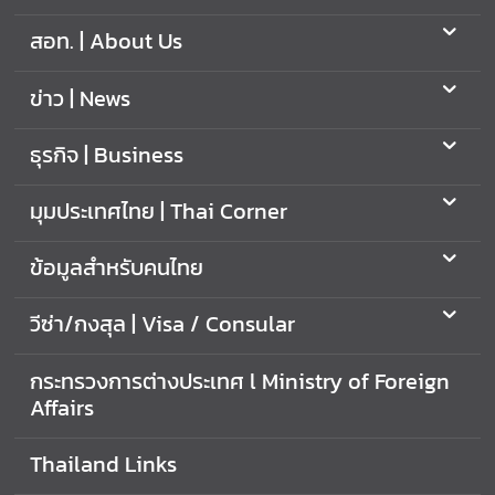
ก
สอท. | About Us
ง
สุ
ล
ข่าว | News
|
V
ธุรกิจ | Business
i
s
มุมประเทศไทย | Thai Corner
a
/
ข้อมูลสำหรับคนไทย
C
o
วีซ่า/กงสุล | Visa / Consular
n
s
กระทรวงการต่างประเทศ l Ministry of Foreign
u
Affairs
l
a
Thailand Links
r
A