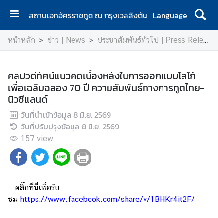
สถานเอกอัครราชทูต ณ กรุงเวลลิงตัน
Language
ห
หน้าหลัก
ข่าว | News
ประชาสัมพันธ์ทั่วไป | Press Release
น้
า
แ
คลิปวิดีทัศน์แนวคิดเบื้องหลังในการออกแบบโลโก้
ร
เพื่อเฉลิมฉลอง 70 ปี ความสัมพันธ์ทางการทูตไทย-
ก
นิวซีแลนด์
|
วันที่นำเข้าข้อมูล
H
8 มิ.ย. 2569
วันที่ปรับปรุงข้อมูล
o
8 มิ.ย. 2569
m
157
view
e
ส
อ
คลิ๊กที่นี่เพื่อรับ
ท
ชม
https://www.facebook.com/share/v/1BHKr4it2F/
.
|