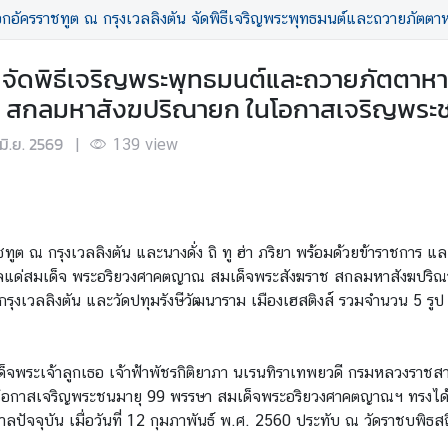
รราชทูต ณ กรุงเวลลิงตัน จัดพิธีเจริญพระพุทธมนต์และถวายภัตตาหาร เพื่อถวายเป็นพระกุศลแด่สมเด็จ 
จัดพิธีเจริญพระพุทธมนต์และถวายภัตตาหาร
 สกลมหาสังฆปริณายก ในโอกาสเจริญพระช
มิ.ย. 2569
|
139
view
ชทูต ณ กรุงเวลลิงตัน และนางดั่ง ถิ ทู ฮ่า ภริยา พร้อมด้วยข้าราชการ แ
ศลแด่สมเด็จ พระอริยวงศาคตญาณ สมเด็จพระสังฆราช สกลมหาสังฆปริ
กรุงเวลลิงตัน และวัดปทุมรังษีวัฒนาราม เมืองเฮสติงส์ รวมจำนวน 5 ร
เด็จพระเจ้าลูกเธอ เจ้าฟ้าพัชรกิติยาภา นเรนทิราเทพยวดี กรมหลวงราชสา
โอกาสเจริญพระชนมายุ 99 พรรษา
สมเด็จพระอริยวงศาคตญาณฯ ทรงได้
าลปัจจุบัน เมื่อวันที่ 12 กุมภาพันธ์ พ.ศ. 2560 ประทับ ณ วัดราชบพิธ