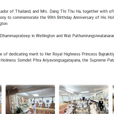
or of Thailand, and Mrs. Dang Thi Thu Ha, together with offici
mony to commemorate the 99th Birthday Anniversary of His H
gton.
Dhammaprateep in Wellington and Wat Pathumrungsiwatanaram
of dedicating merit to Her Royal Highness Princess Bajrakitiy
 Holiness Somdet Phra Ariyavongsagatayana, the Supreme Patria