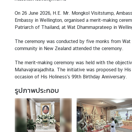
ธุ
ร
On 26 June 2026, H.E. Mr. Mongkol Visitstump, Ambassad
กิ
Embassy in Wellington, organised a merit-making cere
จ
Patriarch of Thailand, at Wat Dhammaprateep in Wellin
|
B
The ceremony was conducted by five monks from Wat 
u
community in New Zealand attended the ceremony.
s
i
The merit-making ceremony was held with the objective 
n
Mahavajrarajadhita. The initiative was proposed by His
e
occasion of His Holiness's 99th Birthday Anniversary.
s
s
รูปภาพประกอบ
วี
ซ่
า
/