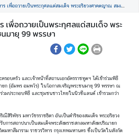
พระอริยวงศาคตญาณ สมเด็จพระสังฆราช สกลมหาสังฆปริณายก ในโอกาสเจริญพระชนมายุ 99 พรรษา
 เพื่อถวายเป็นพระกุศลแด่สมเด็จ พระ
นมายุ 99 พรรษา
ละครอบครัว และเจ้าหน้าที่สถานเอกอัครราชทูตฯ ได้เข้าร่วมพิธี
ณายก (อัมพร อมฺพโร) ในโอกาสเจริญพระชนมายุ 99 พรรษา ณ
ูป ร่วมประกอบพิธี และชุมชนชาวไทยในนิวซีแลนด์ เข้ารวมกว่า
ริณีสิริพัชร มหาวัชรราชธิดา อันเป็นดำริของสมเด็จ พระอริยวง
รับการสถาปนาเป็นสมเด็จพระสังฆราชสกลมหาสังฆปริณายก
สถิตมหาสีมาราม ราชวรวิหาร กรุงเทพมหานคร ซึ่งเป็นวัดในสังกัด