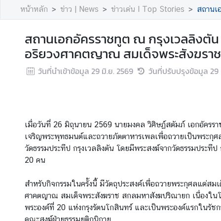
A
หน้าหลัก
ข่าว | News
ข่าวเด่น l Top Stories
สถานเอกอัค
b
o
สถานเอกอัครราชทูต ณ กรุงเวลลิงตัน 
u
อริยวงศาคตญาณ สมเด็จพระสังฆราช
t
U
วันที่นำเข้าข้อมูล
29 มิ.ย. 2569
วันที่ปรับปรุงข้อมูล
29 
s
ข่
า
เมื่อวันที่ 26 มิถุนายน 2569 นายมงคล วิศิษฏ์สตัมภ์ เอกอัครรา
ว
เจริญพระพุทธมนต์และถวายภัตตาหารเพลเพื่อถวายเป็นพระกุ
|
วัดธรรมประทีป กรุงเวลลิงตัน โดยมีพระสงฆ์จากวัดธรรมประทีป 
N
20 คน
e
w
สำหรับกิจกรรมในครั้งนี้ มีวัตถุประสงค์เพื่อถวายพระกุศลแด่สม
s
ศาคตญาณ สมเด็จพระสังฆราช สกลมหาสังฆปริณายก เนื่องใน
พระองค์ที่ 20 แห่งกรุงรัตนโกสินทร์ และเป็นพระองค์แรกในรัชก
คณะสงฆ์ฝ่ายธรรมยุติกนิกาย