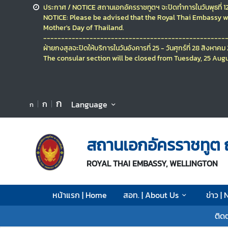
ประกาศ / NOTICE
สถานเอกอัครราชทูตฯ จะปิดทำการในวันพุธที่ 
NOTICE: Please be advised that the Royal Thai Embassy wi
Mother's Day of Thailand.
ห
---------------------------------------------------
น้
ฝ่ายกงสุลจะปิดให้บริการ
ในวันอังคารที่ 25 - วันศุกร์ที่ 28 สิงหาค
า
The consular section will be closed
from Tuesday, 25 Augu
แ
ร
ก
ก
ก
Language
ก
|
H
o
สถานเอกอัครราชทูต 
m
e
ROYAL THAI EMBASSY, WELLINGTON
ส
อ
หน้าแรก | Home
สอท. | About Us
ข่าว |
ท
.
ติด
|