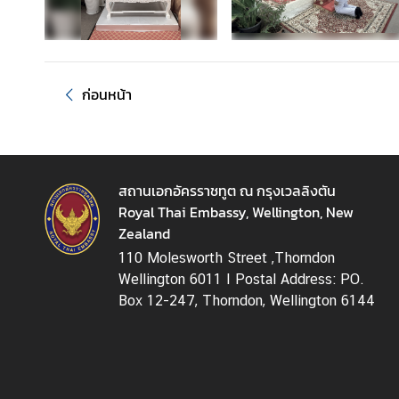
ก
ง
สุ
ล
ก่อนหน้า
|
V
i
s
a
สถานเอกอัครราชทูต ณ กรุงเวลลิงตัน
/
Royal Thai Embassy, Wellington, New
C
Zealand
o
110 Molesworth Street ,Thorndon
n
Wellington 6011 I Postal Address: PO.
s
Box 12-247, Thorndon, Wellington 6144
u
l
a
r
A