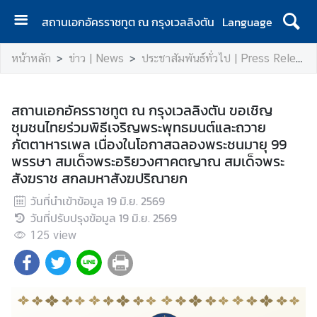
สถานเอกอัครราชทูต ณ กรุงเวลลิงตัน
Language
ห
หน้าหลัก
ข่าว | News
ประชาสัมพันธ์ทั่วไป | Press Release
น้
า
แ
สถานเอกอัครราชทูต ณ กรุงเวลลิงตัน ขอเชิญ
ร
ชุมชนไทยร่วมพิธีเจริญพระพุทธมนต์และถวาย
ก
ภัตตาหารเพล เนื่องในโอกาสฉลองพระชนมายุ 99
|
พรรษา สมเด็จพระอริยวงศาคตญาณ สมเด็จพระ
H
สังฆราช สกลมหาสังฆปริณายก
o
วันที่นำเข้าข้อมูล
m
19 มิ.ย. 2569
วันที่ปรับปรุงข้อมูล
e
19 มิ.ย. 2569
125
view
ส
อ
ท
.
|