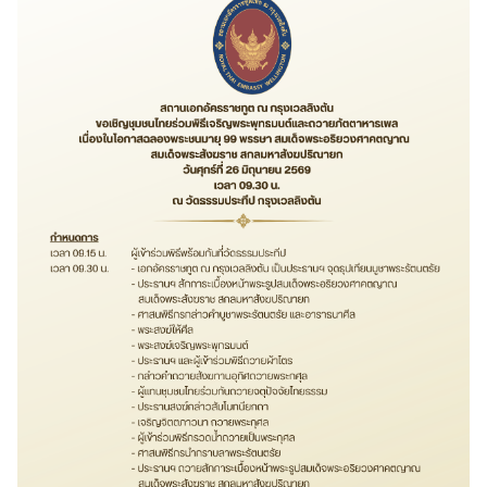
A
b
o
u
t
U
s
ข่
า
ว
|
N
e
w
s