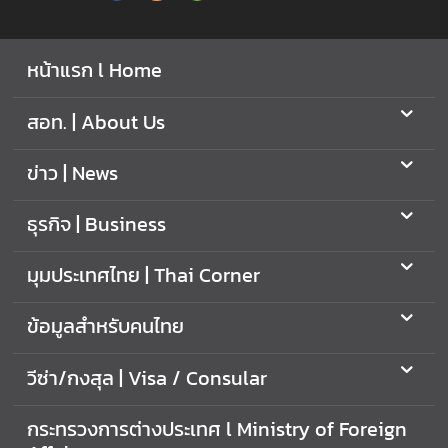
f
f
หน้าแรก l Home
a
i
r
สอท. | About Us
s
ข่าว | News
มุ
ธุรกิจ | Business
ม
ป
มุมประเทศไทย | Thai Corner
ร
ะ
ข้อมูลสำหรับคนไทย
เ
ท
ศ
วีซ่า/กงสุล | Visa / Consular
ไ
ท
กระทรวงการต่างประเทศ l Ministry of Foreign
ย