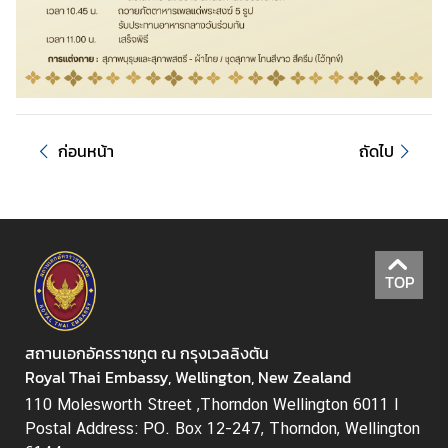
ธุ
ร
กิ
จ
|
B
ก่อนหน้า
ถัดไป
u
s
i
n
e
s
TOP
s
สถานเอกอัครราชทูต ณ กรุงเวลลิงตัน
วี
Royal Thai Embassy, Wellington, New Zealand
ซ่
110 Molesworth Street ,Thorndon Wellington 6011 I
า
Postal Address: PO. Box 12-247, Thorndon, Wellington
/